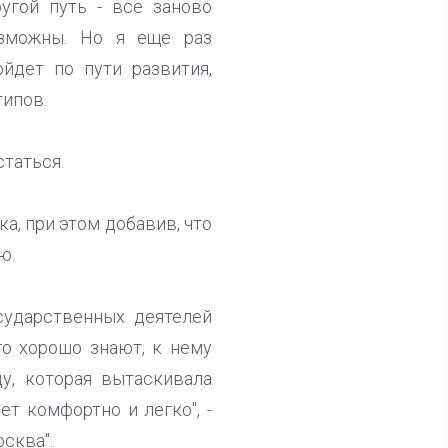
угой путь - все заново
озможны. Но я еще раз
йдет по пути развития,
типов.
статься.
а, при этом добавив, что
ю.
осударственных деятелей
го хорошо знают, к нему
ду, которая вытаскивала
ет комфортно и легко", -
сква".