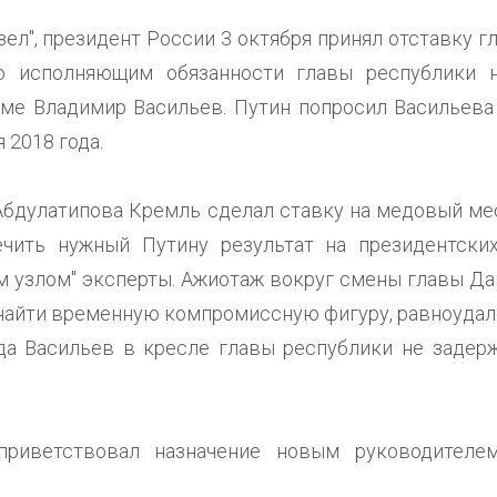
зел", президент России 3 октября принял отставку 
но исполняющим обязанности главы республики н
уме Владимир Васильев. Путин попросил Васильев
 2018 года.
бдулатипова Кремль сделал ставку на медовый ме
печить нужный Путину результат на президентских
 узлом" эксперты. Ажиотаж вокруг смены главы Д
найти временную компромиссную фигуру, равноудале
да Васильев в кресле главы республики не задер
приветствовал назначение новым руководителе