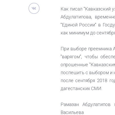
Как писал "Кавказский у
Абдулатипова, времен
"Единой России" в Госд
как минимум до сентября
При выборе преемника А
"варягом", чтобы обес
опрошенные "Кавказским
поспешить с выбором и 
после сентября 2018 го
дагестанских СМИ.
Рамазан Абдулатипов 
Васильева.