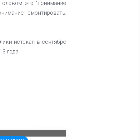
м словом это "понимание
онимание смонтировать,
лики истекал в сентябре
13 года.
ла известна тройка
дидатов от КПРФ в
жегородское ЗС