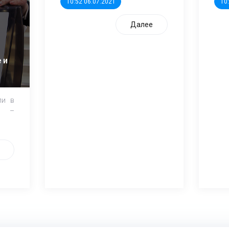
10:52 06.07.2021
10
Далее
 и
ли в
и –