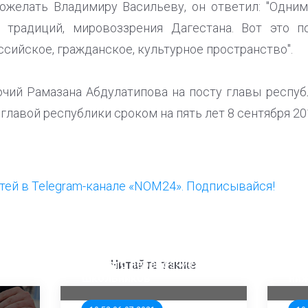
ожелать Владимиру Васильеву, он ответил: "Одни
, традиций, мировоззрения Дагестана. Вот это п
сийское, гражданское, культурное пространство".
чий Рамазана Абдулатипова на посту главы респуб
 главой республики сроком на пять лет 8 сентября 20
ей в Telegram-канале «NOM24». Подписывайся!
ООП предлагает создать
Ста
единого перевозчика для
кан
Читайте также
школьников
ни