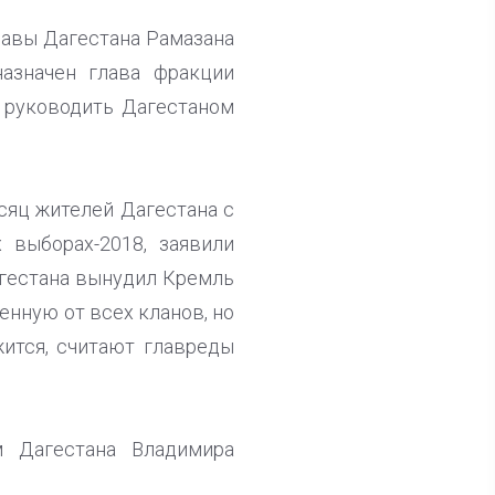
главы Дагестана Рамазана
азначен глава фракции
а руководить Дагестаном
сяц жителей Дагестана с
 выборах-2018, заявили
агестана вынудил Кремль
нную от всех кланов, но
жится, считают главреды
м Дагестана Владимира