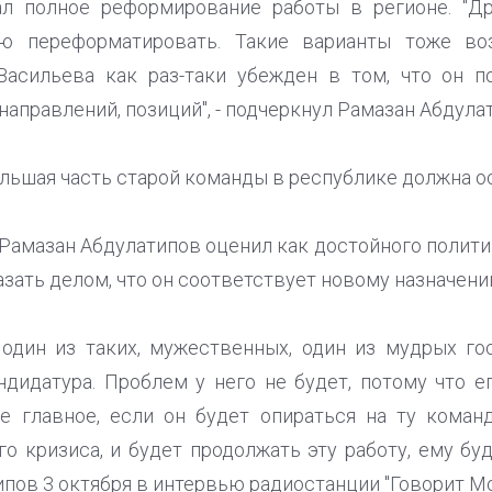
л полное реформирование работы в регионе. "Др
ью переформатировать. Такие варианты тоже в
Васильева как раз-таки убежден в том, что он по
направлений, позиций", - подчеркнул Рамазан Абдула
ольшая часть старой команды в республике должна о
Рамазан Абдулатипов оценил как достойного политик
зать делом, что он соответствует новому назначени
 один из таких, мужественных, один из мудрых г
ндидатура. Проблем у него не будет, потому что е
е главное, если он будет опираться на ту коман
о кризиса, и будет продолжать эту работу, ему буд
пов 3 октября в интервью радиостанции "Говорит Мо