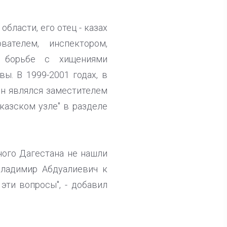
бласти, его отец - казах
ателем, инспектором,
о борьбе с хищениями
ы. В 1999-2001 годах, в
он являлся заместителем
казском узле" в разделе
нного Дагестана не нашли
Владимир Абдуалиевич к
ти вопросы", - добавил