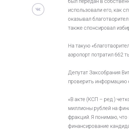
был передан в собственн
использовали его, как с
оказывал благотворител
также спонсировал изб
На такую «благотворител
аэропорт потратил 662 т
Депутат Заксобрания Ви
проверить информацию о
«В акте (КСП – ред.) чет
миллионы рублей на фин
фракций. Я понимаю, что
финансирование кандидат