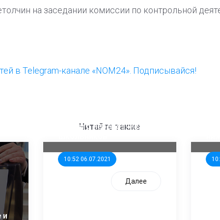
толчин на заседании комиссии по контрольной деят
ей в Telegram-канале «NOM24». Подписывайся!
ООП предлагает создать
Ста
единого перевозчика для
кан
Читайте также
школьников
ни
10:52 06.07.2021
10
Далее
 и