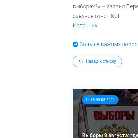
выборах?» — заявил Пере
озвучен отчёт КСП.
Источник
Больше важных новост
Назад к списку
14:18 09.08.2021
Выборы 8 августа: где