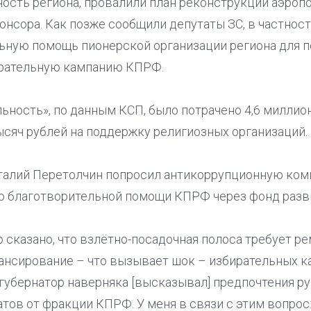
ость региона, провалили план реконструкции аэропо
понсора. Как позже сообщили депутаты ЗС, в частност
ьную помощь пионерской организации региона для по
ирательную кампанию КПРФ.
ьность», по данным КСП, было потрачено 4,6 миллион
ысяч рублей на поддержку религиозных организаций.
талий Перетолчин попросил антикоррупционную ком
 благотворительной помощи КПРФ через фонд разви
ко сказано, что взлётно-посадочная полоса требует р
ансирование – что вызывает шок – избирательных 
 губернатор наверняка [высказывал] предпочтения р
ов от фракции КПРФ. У меня в связи с этим вопрос: