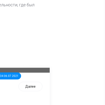
ельности, где был
ла известна тройка
дидатов от КПРФ в
жегородское ЗС
:34 06.07.2021
Далее