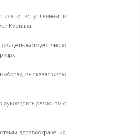
итина с вступлением в
уси Кирилла.
 свидетельствует число
риарх.
 выборах, высказал свою
о руководить регионом с
истемы здравоохранения,