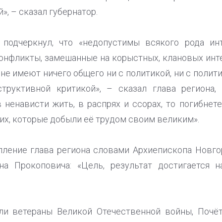
», – сказал губернатор.
подчеркнул, что «недопустимы всякого рода инт
онфликты, замешанные на корыстных, клановых инте
не имеют ничего общего ни с политикой, ни с полит
структивной критикой», – сказал глава региона,
в ненависти жить, в распрях и ссорах, то погибнет
их, которые добыли её трудом своим великим».
пление глава региона словами Архиепископа Новго
на Прокоповича: «Цель, результат достигается
ли ветераны Великой Отечественной войны, Почё