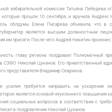
ьной избирательной комиссии Татьяна Лебедева ог
, которые прошли 10 сентября, и вручила Андрею 
тель облдумы Елена Писарева объявила, что в 
 губернатор является высшим должностным лицом
ия им присяги. После чего Андрей Никитин произнес 
ность главу региона поздравил Полномочный пр
в СЗФО Николай Цуканов. Его приветственный адре
го представителя Владимир Севриков.
ые усилия требуется направить на ускорение эк
которое является основой неуклонного повышения ка
ения социальных вопросов в соответствии с требо
аписал в поздравлении Николай Цуканов.