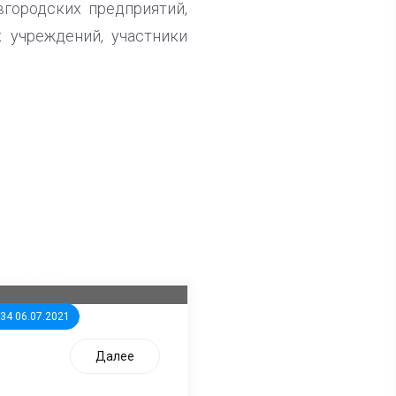
вгородских предприятий,
 учреждений, участники
ла известна тройка
дидатов от КПРФ в
жегородское ЗС
:34 06.07.2021
Далее