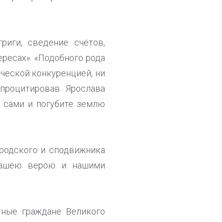
риги, сведение счётов,
ресах». «Подобного рода
ической конкуренцией, ни
 процитировав Ярослава
е сами и погубите землю
родского и сподвижника
 нашею верою и нашими
тные граждане Великого