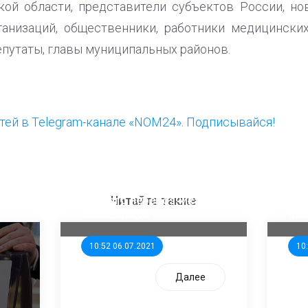
ой области, представители субъектов России, но
анизаций, общественники, работники медицинских
епутаты, главы муниципальных районов.
ей в Telegram-канале «NOM24». Подписывайся!
ООП предлагает создать
Ста
единого перевозчика для
кан
Читайте также
школьников
ни
10:52 06.07.2021
10
Далее