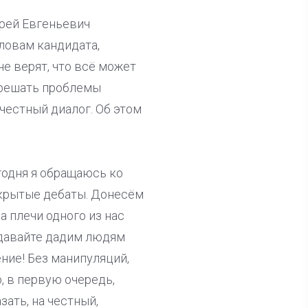
дрей Евгеньевич
ловам кандидата,
не верят, что всё может
ь решать проблемы
честный диалог. Об этом
годня я обращаюсь ко
ткрытые дебаты. Донесём
 плечи одного из нас
 давайте дадим людям
ние! Без манипуляций,
, в первую очередь,
ать, на честный,