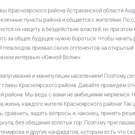
авы Красноярского района Астраханской области Ан
елённые пункты района и общается с жителями. По с
ются на нищету и бездействие властей, но при этом 
 что за общее будущее нужно бороться. Чтобы начат
й Невлюдов призвал своих оппонентов на открытый 
ивном интервью «Южной Волне»:
запугивания и манипуляции населением! Поэтому се
т главы Красноярского района. Давайте проведём о
 района. Мы ведь с вами не амбициями меряемся. На
за жизнь каждого жителя Красноярского района! Так
 сравнить, задать вопросы и, наконец, принять реше
дкупа, без обещания золотых гор. Поэтому приглашаю
емирова и других кандидатов, которым есть что сказ