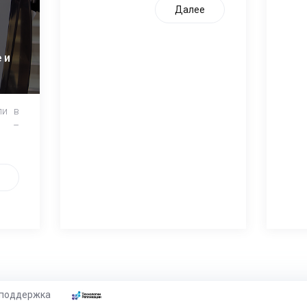
Далее
 и
ли в
и –
 поддержка