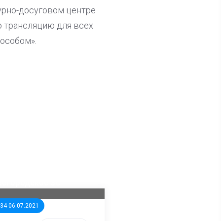
урно-досуговом центре
ую трансляцию для всех
особом».
ла известна тройка
дидатов от КПРФ в
жегородское ЗС
:34 06.07.2021