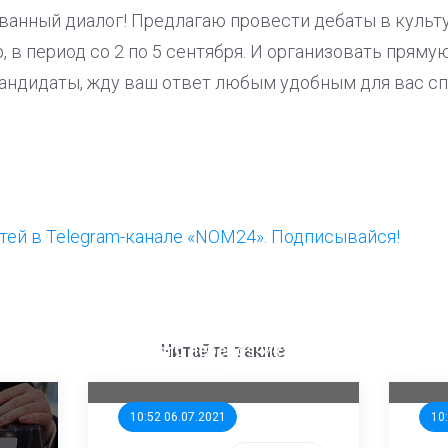
ванный диалог! Предлагаю провести дебаты в культ
р, в период со 2 по 5 сентября. И организовать прям
ндидаты, жду ваш ответ любым удобным для вас сп
ей в Telegram-канале «NOM24». Подписывайся!
ООП предлагает создать
Ста
единого перевозчика для
кан
Читайте также
школьников
ни
10:52 06.07.2021
10