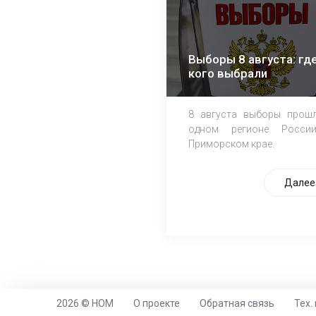
Выборы 8 августа: где
кого выбрали
8 августа выборы прош
одном регионе Росси
Приморском крае.
Далее
2026 © НОМ
О проекте
Обратная связь
Тех.
https://www.high-endrolex.com/26