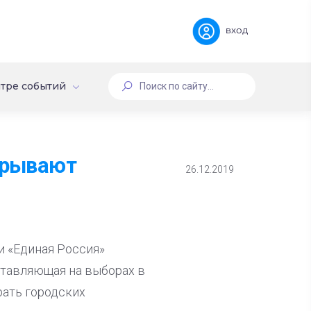
вход
тре событий
крывают
26.12.2019
и «Единая Россия»
ставляющая на выборах в
рать городских