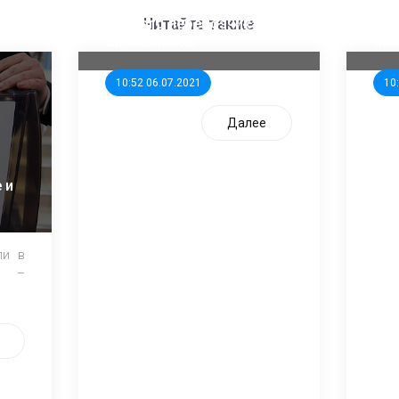
ООП предлагает создать
Ста
единого перевозчика для
кан
Читайте также
школьников
ни
10:52 06.07.2021
10
Далее
 и
ли в
и –