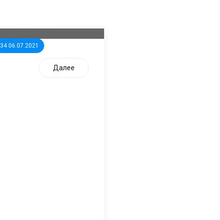
ла известна тройка
дидатов от КПРФ в
жегородское ЗС
:34 06.07.2021
Далее