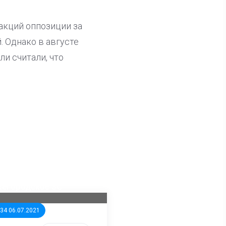
акций оппозиции за
 Однако в августе
и считали, что
ла известна тройка
дидатов от КПРФ в
жегородское ЗС
:34 06.07.2021