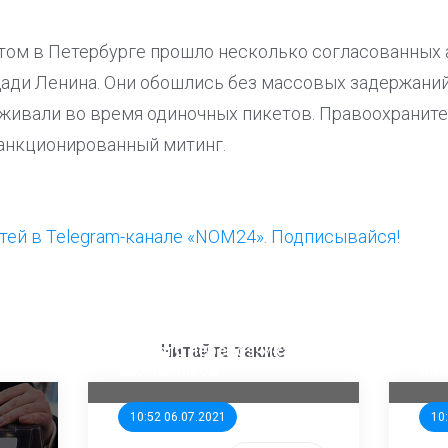
ом в Петербурге прошло несколько согласованных 
ади Ленина. Они обошлись без массовых задержаний.
живали во время одиночных пикетов. Правоохранител
анкционированный митинг.
ей в Telegram-канале «NOM24». Подписывайся!
ООП предлагает создать
Ста
единого перевозчика для
кан
Читайте также
школьников
ни
10:52 06.07.2021
10