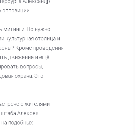
етербурга Александр
 оппозиции.
ь митинги. Но нужно
и культурная столица и
ласны? Кроме проведения
ать движение и ещё
ировать вопросы,
овая охрана. Это
встрече с жителями
 штаба Алексея
е на подобных