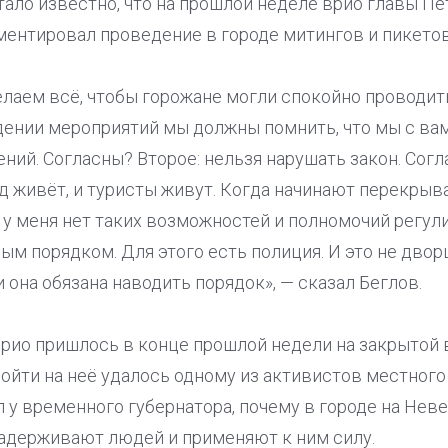
 стало известно, что на прошлой неделе врио главы П
ентировал проведение в городе митингов и пикетов
лаем всё, чтобы горожане могли спокойно проводит
дении мероприятий мы должны помнить, что мы с вам
ний. Согласны? Второе: нельзя нарушать закон. Сог
д живёт, и туристы живут. Когда начинают перекрыв
 у меня нет таких возможностей и полномочий регул
м порядком. Для этого есть полиция. И это не дворц
 она обязана наводить порядок», — сказал Беглов.
врио пришлось в конце прошлой недели на закрытой 
ойти на неё удалось одному из активистов местного
л у временного губернатора, почему в городе на Нев
адерживают людей и применяют к ним силу.