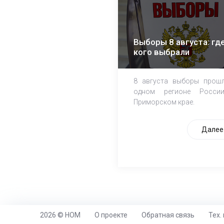
Выборы 8 августа: где
кого выбрали
8 августа выборы прош
одном регионе Росси
Приморском крае.
Далее
2026 © НОМ
О проекте
Обратная связь
Тех.
https://www.high-endrolex.com/26