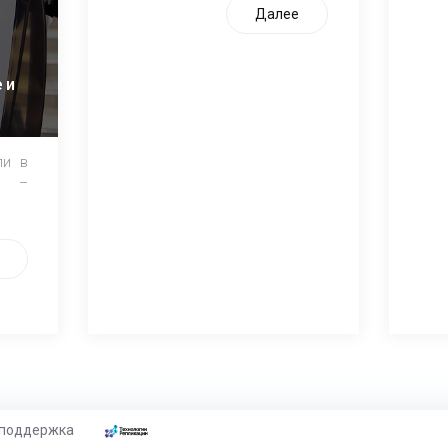
Далее
 и
ли в
и –
 поддержка