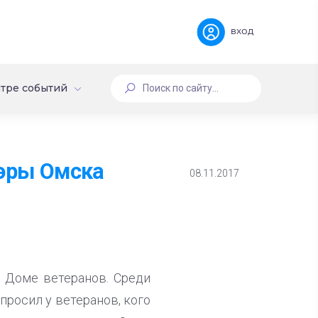
вход
тре событий
мэры Омска
08.11.2017
 Доме ветеранов. Среди
просил у ветеранов, кого