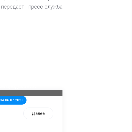
передает пресс-служба
ла известна тройка
дидатов от КПРФ в
жегородское ЗС
:34 06.07.2021
Далее