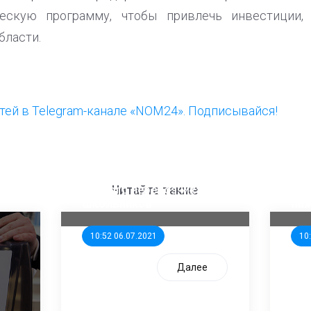
ескую программу, чтобы привлечь инвестиции, 
бласти.
ей в Telegram-канале «NOM24». Подписывайся!
ООП предлагает создать
Ста
единого перевозчика для
кан
Читайте также
школьников
ни
10:52 06.07.2021
10
Далее