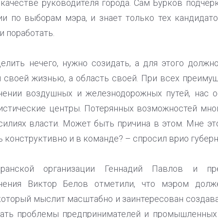
 качестве руководителя города. Сам Бурков подчерк
и по выборам мэра, и знает только тех кандидато
и поработать.
лить нечего, нужно созидать, а для этого должн
л своей жизнью, а область своей. При всех преиму
чении воздушных и железнодорожных путей, нас о
истические центры. Потерянных возможностей мно
силиях власти. Может быть причина в этом. Мне это
 конструктивно и в команде? – спросил врио губерн
еранской организации Геннадий Павлов и пре
нения Виктор Белов отметили, что мэром долж
который мыслит масштабно и заинтересован создава
шать проблемы предпринимателей и промышленных 