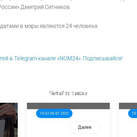
России» Дмитрий Ситников.
датами в мэры являются 24 человека.
ей в Telegram-канале «NOM24». Подписывайся!
ООП предлагает создать
Ста
единого перевозчика для
кан
Читайте также
школьников
ни
10:52 06.07.2021
10
Далее