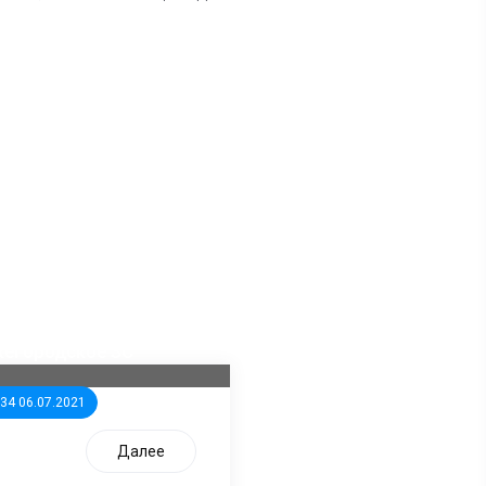
ла известна тройка
дидатов от КПРФ в
жегородское ЗС
:34 06.07.2021
Далее