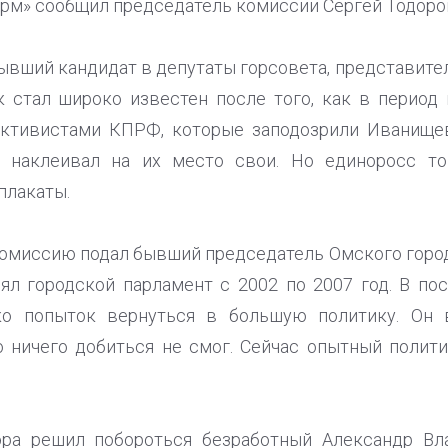
рм» сообщил председатель комиссии Сергей Тодоро
бывший кандидат в депутаты горсовета, представите
к стал широко известен после того, как в период
активистами КПРФ, которые заподозрили Иванищев
 наклеивал на их место свои. Но единоросс то
плакаты.
комиссию подал бывший председатель Омского горо
ял городской парламент с 2002 по 2007 год. В п
ко попыток вернуться в большую политику. Он 
о ничего добиться не смог. Сейчас опытный поли
эра решил побороться безработный Александр Вл