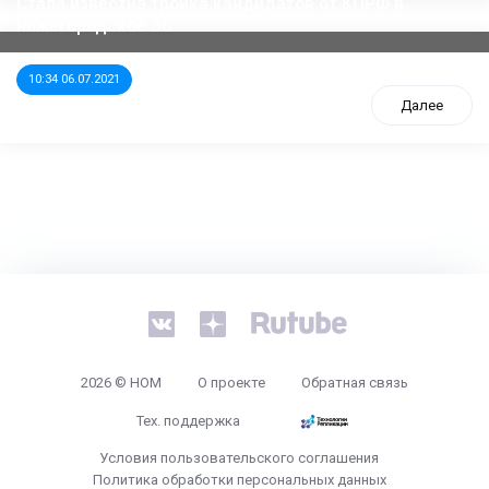
Стала известна тройка кандидатов от КПРФ в
нижегородское ЗС
10:34 06.07.2021
Далее
tps://www.high-endrolex.com/26
2026 © НОМ
О проекте
Обратная связь
Тех. поддержка
Условия пользовательского соглашения
Политика обработки персональных данных