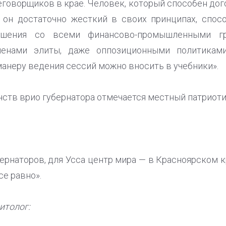
еговорщиков в крае. Человек, который способен дог
 он достаточно жесткий в своих принципах, спосо
ошения со всеми финансово-промышленными гр
членами элиты, даже оппозиционными политиками
манеру ведения сессий можно вносить в учебники».
ств врио губернатора отмечается местный патриоти
бернаторов, для Усса центр мира — в Красноярском кр
се равно».
итолог: