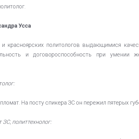
политолог.
андра Усса
и красноярских политологов выдающимися качес
льность и договороспособность при умении ж
толог:
ломат. На посту спикера ЗС он пережил пятерых губ
 ЗС, политтехнолог: