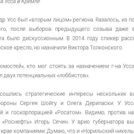
а Усса в Кремле
др Усс был «вторым лицом» региона. Rазалось, из п
ого, после выборов предыдущего созыва даже е
та было дискуссионным. В 2014 году спикер расс
ское кресло, но назначили Виктора Толконского.
омостей», кто мог стоять за назначением г-на Усс
л двух потенциальных «лоббистов».
 сошлись стратегические интересы нескольких 
обороны Сергея Шойгу и Олега Дерипаски. У Усс
й и госкорпорацией «Росатом». Видимо, против на
 «Роснефть» Игорь Сечин. У врио губернатора в
крае компаниями. Думаю, что и «Норильский никель»