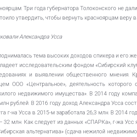
ноярцам. Три года губернатора Толоконского не дали
 стоило утвердить, чтобы вернуть красноярцам веру 
ковали Александра Усса
поднималась тема высоких доходов спикера и его же
владеет исследовательским фондом «Сибирский кл
едованиях и выявлении общественного мнения. Кр
ем ООО «Центральное», деятельность которого о
илого недвижимого имущества». В 2014 году компа
млн рублей. В 2016 году доход Александра Усса соста
уга г-на Усса в 2015-м заработала 26,3 млн. В 2014 го
 — 32 млн. Как следует из данных «СПАРКа», г-жа Усс
ибирская альтернатива» (сдача нежилой недвижимос