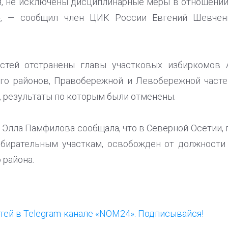
, не исключены дисциплинарные меры в отношении
», — сообщил член ЦИК России Евгений Шевченк
тей отстранены главы участковых избиркомов А
го районов, Правобережной и Левобережной часте
в, результаты по которым были отменены.
 Элла Памфилова сообщала, что в Северной Осетии, 
збирательным участкам, освобожден от должности 
 района.
ей в Telegram-канале «NOM24». Подписывайся!