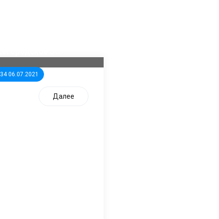
ла известна тройка
дидатов от КПРФ в
жегородское ЗС
:34 06.07.2021
Далее