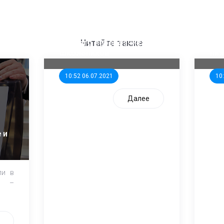
ООП предлагает создать
Ста
единого перевозчика для
кан
Читайте также
школьников
ни
10:52 06.07.2021
10
Далее
 и
ли в
и –