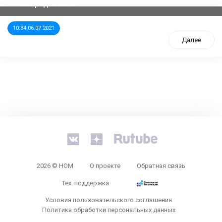
нижегородское ЗС
10:34 06.07.2021
Далее
tps://www.high-endrolex.com/26
2026 © НОМ
О проекте
Обратная связь
Тех. поддержка
Условия пользовательского соглашения
Политика обработки персональных данных