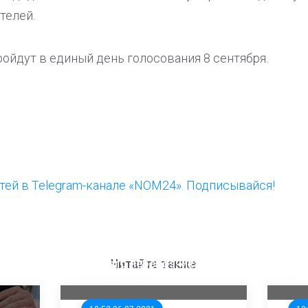
телей.
ойдут в единый день голосования 8 сентября.
ей в Telegram-канале «NOM24». Подписывайся!
ООП предлагает создать
Ста
единого перевозчика для
кан
Читайте также
школьников
ни