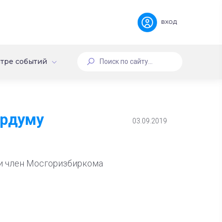
вход
тре событий
ордуму
03.09.2019
ти член Мосгоризбиркома