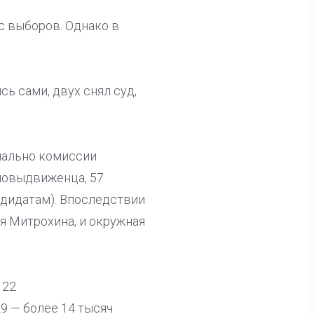
 с выборов. Однако в
ь сами, двух снял суд,
чально комиссии
амовыдвиженца, 57
ндидатам). Впоследствии
я Митрохина, и окружная
 22
9 — более 14 тысяч