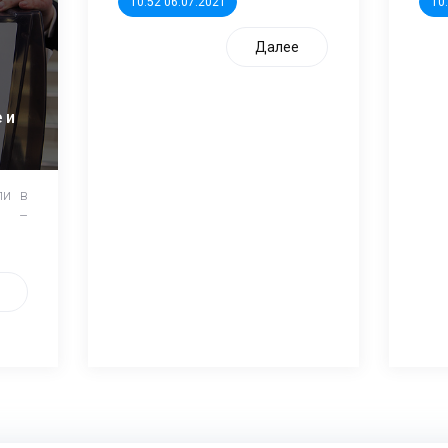
10:52 06.07.2021
10
Далее
 и
ли в
и –