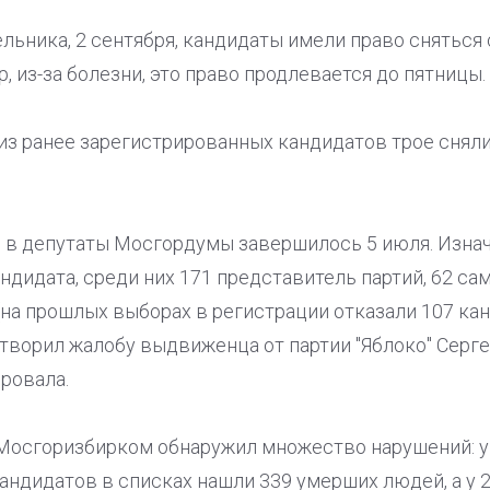
ельника, 2 сентября, кандидаты имели право сняться
, из-за болезни, это право продлевается до пятницы.
 из ранее зарегистрированных кандидатов трое снялис
в депутаты Мосгордумы завершилось 5 июля. Изна
ндидата, среди них 171 представитель партий, 62 с
(на прошлых выборах в регистрации отказали 107 ка
ворил жалобу выдвиженца от партии "Яблоко" Серге
ровала.
Мосгоризбирком обнаружил множество нарушений: у
ндидатов в списках нашли 339 умерших людей, а у 2