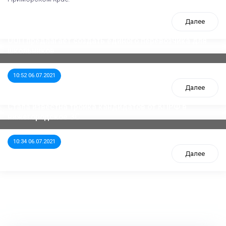
Далее
ООП предлагает создать единого перевозчика для
школьников
10:52 06.07.2021
Далее
Стала известна тройка кандидатов от КПРФ в
нижегородское ЗС
10:34 06.07.2021
Далее
tps://www.high-endrolex.com/26