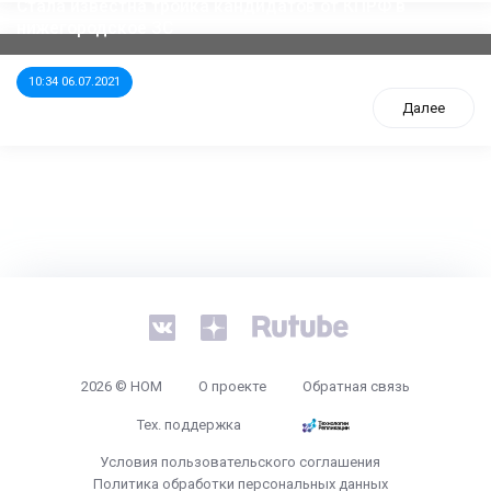
Стала известна тройка кандидатов от КПРФ в
нижегородское ЗС
10:34 06.07.2021
Далее
tps://www.high-endrolex.com/26
2026 © НОМ
О проекте
Обратная связь
Тех. поддержка
Условия пользовательского соглашения
Политика обработки персональных данных