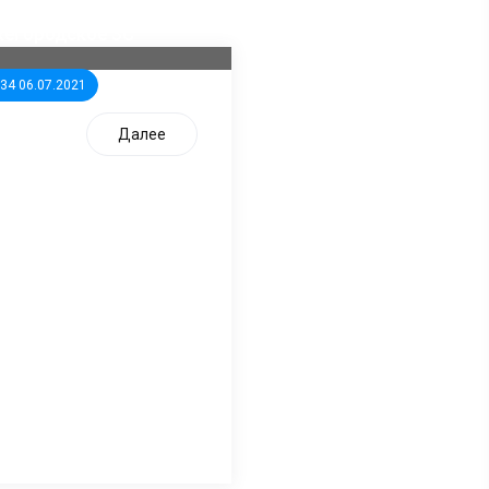
дидатов от КПРФ в
жегородское ЗС
:34 06.07.2021
Далее