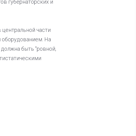
ов губернаторских и
в центральной части
 оборудованием. На
 должна быть "ровной,
антистатическими
ла известна тройка