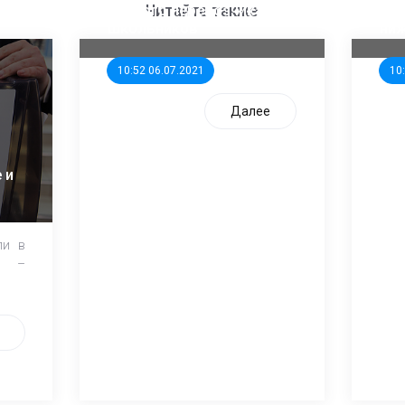
единого перевозчика для
кан
Читайте также
школьников
ни
10:52 06.07.2021
10
Далее
 и
ли в
и –