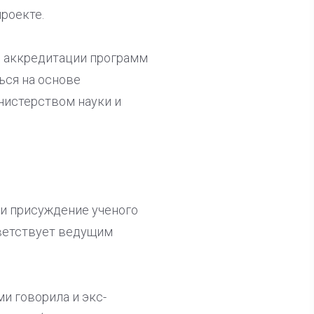
проекте.
й аккредитации программ
ься на основе
нистерством науки и
 и присуждение ученого
тветствует ведущим
и говорила и экс-