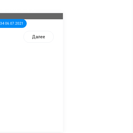
дидатов от КПРФ в
жегородское ЗС
:34 06.07.2021
Далее