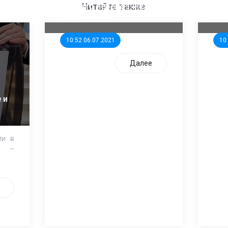
единого перевозчика для
кан
Читайте также
школьников
ни
10:52 06.07.2021
10
Далее
 и
ли в
и –