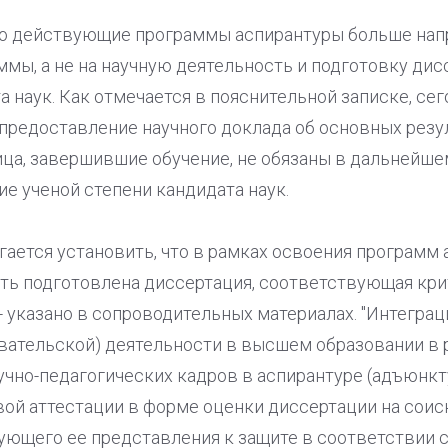
то действующие программы аспирантуры больше нап
мы, а не на научную деятельность и подготовку дис
а наук. Как отмечается в пояснительной записке, сег
 предоставление научного доклада об основных резу
лица, завершившие обучение, не обязаны в дальнейш
е ученой степени кандидата наук.
ается установить, что в рамках освоения программ
ть подготовлена диссертация, соответствующая кр
- указано в сопроводительных материалах. "Интеграц
овательской) деятельности в высшем образовании в 
учно-педагогических кадров в аспирантуре (адъюнкт
ой аттестации в форме оценки диссертации на соис
ующего ее представления к защите в соответствии 