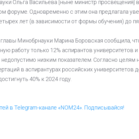
ауки Ольга Васильева [ныне министр просвещения] в
м форуме. Одновременно с этим она предлагала уве
четырех лет (в зависимости от формы обучения) до пя
амглавы Минобрнауки Марина Боровская сообщила, чт
ую работу только 12% аспирантов университетов и
я недопустимо низким показателем. Согласно целям 
сертаций в аспирантурах российских университетов 
 достигнуть 40% к 2024 году.
ей в Telegram-канале «NOM24». Подписывайся!
ООП предлагает создать
Ста