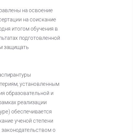
равлены на освоение
сертации на соискание
одня итогом обучения в
льтатах подготовленной
ем защищать
 аспирантуры
итериям, установленным
ия образовательной и
рамках реализации
уре) обеспечивается
кание ученой степени
с законодательством о