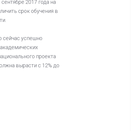
 сентябре 2017 года на
личить срок обучения в
ти.
о сейчас успешно
 академических
национального проекта
должна вырасти с 12% до
ла известна тройка