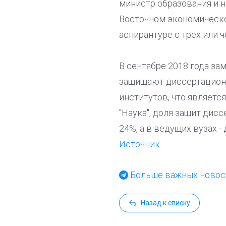
министр образования и н
Восточном экономическо
аспирантуре с трех или 
В сентябре 2018 года з
защищают диссертационн
институтов, что являетс
"Наука", доля защит дис
24%, а в ведущих вузах -
Источник
Больше важных новост
Назад к списку