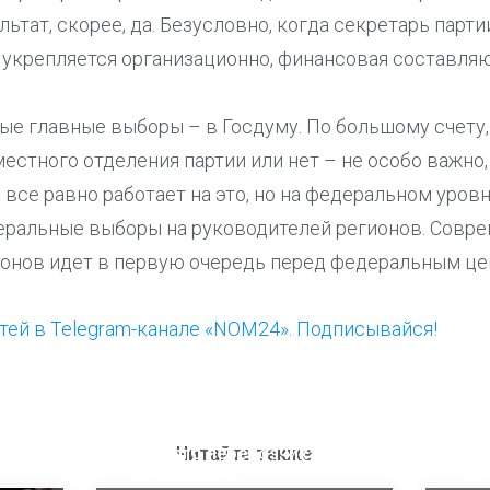
ьтат, скорее, да. Безусловно, когда секретарь партии
 укрепляется организационно, финансовая составляю
мые главные выборы – в Госдуму. По большому счету,
естного отделения партии или нет – не особо важно,
все равно работает на это, но на федеральном уров
еральные выборы на руководителей регионов. Совре
гионов идет в первую очередь перед федеральным це
ей в Telegram-канале «NOM24». Подписывайся!
ООП предлагает создать
Ста
единого перевозчика для
кан
Читайте также
школьников
ни