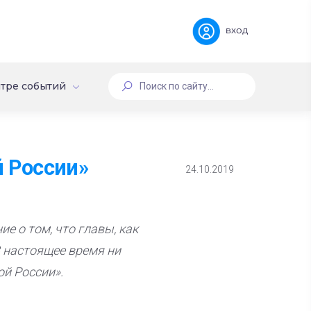
вход
тре событий
й России»
24.10.2019
е о том, что главы, как
В настоящее время ни
ой России».