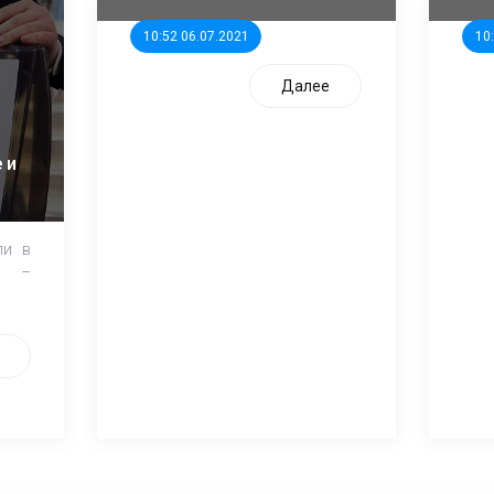
10:52 06.07.2021
10
Далее
 и
ли в
и –