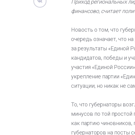
Приход региональных лид
финансово, считает пол
Новость о том, что губе
очередь означает, что 
за результаты «Единой 
кандидатов, победы и уча
участия «Единой России»
укрепление партии «Един
ситуации, но никак не с
То, что губернаторы воз
минусов по той простой
как партию чиновников, 
губернаторов на посты се