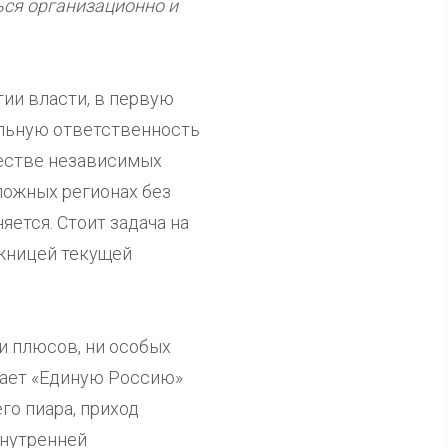
ься организационно и
тии власти, в первую
альную ответственность
честве независимых
сложных регионах без
яется. Стоит задача на
ожницей текущей
ни плюсов, ни особых
мает «Единую Россию»
го пиара, приход
внутренней