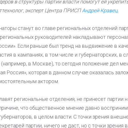
еров в структуры партии власти помогут ей укрепит
иттехнолог, эксперт Центра ПРИСП
Андрей Кравец
.
рнаторы станут во главе региональных отделений пар
на региональных руководителей накладывают персон
России». Если раньше был тренд на выдвижение в ка
стия в кампаниях, в том числе и губернаторских, в 
 (например, в Москве), то сегодня положение дел мен
ая Россия», которая в данном случае оказалась зал
амостоятельным актором.
главят региональные отделения, не принесет партии 
 причине, что общественное мнение давно восприни
губернаторов, в целом власти. С точки зрения внешне
кретарей партии, ничего не даст, но с точки зрения 