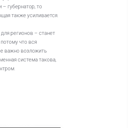
 – губернатор, то
щая также усиливается.
 для регионов – станет
 потому что вся
не важно возложить
менная система такова,
нтром.
ла известна тройка
дидатов от КПРФ в
жегородское ЗС