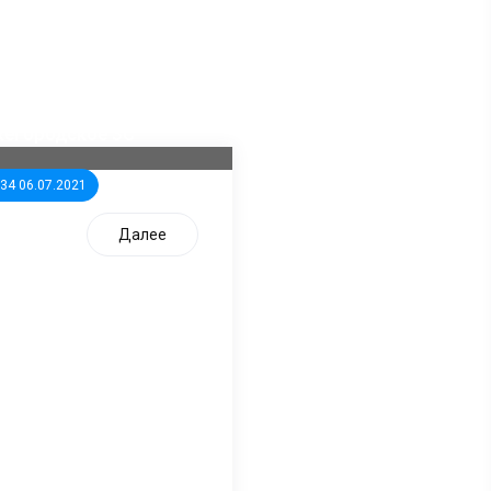
ла известна тройка
дидатов от КПРФ в
жегородское ЗС
:34 06.07.2021
Далее