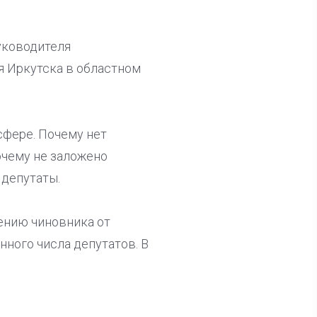
уководителя
я Иркутска в областном
сфере. Почему нет
очему не заложено
 депутаты.
ению чиновника от
нного числа депутатов. В