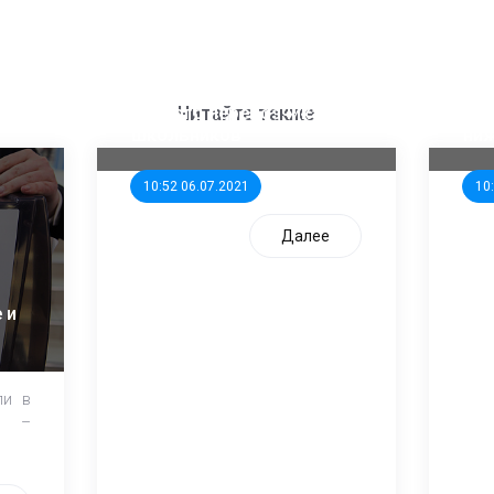
ООП предлагает создать
Ста
единого перевозчика для
кан
Читайте также
школьников
ни
10:52 06.07.2021
10
Далее
 и
ли в
и –