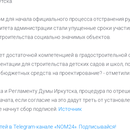
тска.
м для начала официального процесса отстранения р
итета администрации стали упущенные сроки участи
троительства социально значимых объектов.
ает достаточной компетенцией в градостроительной 
ентации для строительства детских садов и школ, п
 бюджетных средств на проектирование? - отметили
ка и Регламенту Думы Иркутска, процедура по отреш
чата, если согласие на это дадут треть от установле
 начнут сбор подписей.
Источник
ей в Telegram-канале «NOM24». Подписывайся!