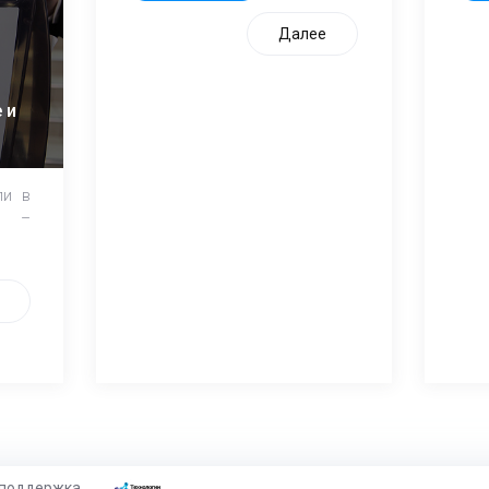
Далее
 и
ли в
и –
 поддержка