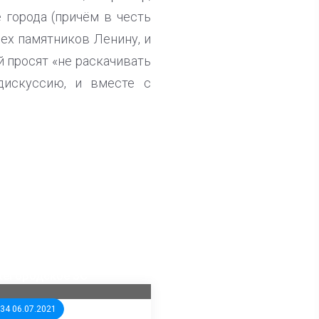
города (причём в честь
рех памятников Ленину, и
 просят «не раскачивать
дискуссию, и вместе с
ла известна тройка
дидатов от КПРФ в
жегородское ЗС
:34 06.07.2021