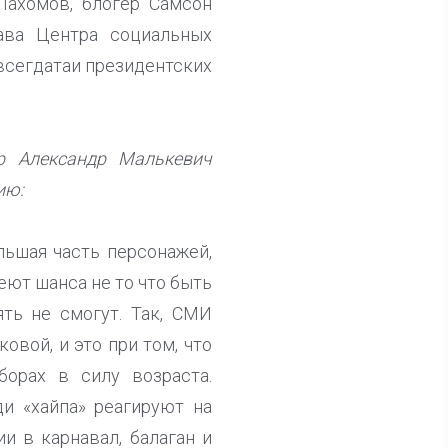
Пахомов, блогер Самсон
ава Центра социальных
авсегдатаи президентских
р Александр Малькевич
ию:
льшая часть персонажей,
еют шанса не то что быть
ть не смогут. Так, СМИ
вой, и это при том, что
орах в силу возраста.
и «хайпа» реагируют на
 в карнавал, балаган и