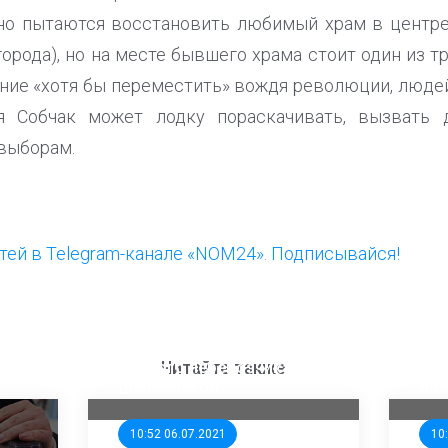
но пытаются восстановить любимый храм в центре 
орода), но на месте бывшего храма стоит один из т
ние «хотя бы переместить» вождя революции, людей
ия Собчак может лодку пораскачивать, вызвать 
 выборам.
ей в Telegram-канале «NOM24». Подписывайся!
ООП предлагает создать
Ста
единого перевозчика для
кан
Читайте также
школьников
ни
10:52 06.07.2021
10