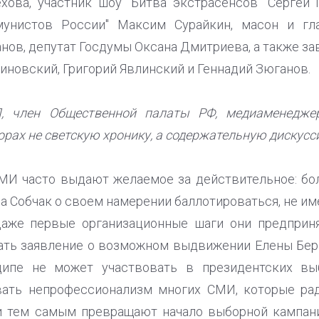
хова, участник шоу "Битва экстрасенсов" Сергей 
мунистов России" Максим Сурайкин, масон и гл
нов, депутат Госдумы Оксана Дмитриева, а также з
иновский, Григорий Явлинский и Геннадий Зюганов.
, член Общественной палаты РФ, медиаменедже
орах не светскую хронику, а содержательную дискусс
МИ часто выдают желаемое за действительное: бо
а Собчак о своем намерении баллотироваться, не им
даже первые организационные шаги они предприня
ать заявление о возможном выдвижении Елены Берко
ципе не может участвовать в президентских выб
вать непрофессионализм многих СМИ, которые рад
и тем самым превращают начало выборной кампании