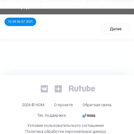
Стала известна тройка кандидатов от КПРФ в
нижегородское ЗС
10:34 06.07.2021
Далее
tps://www.high-endrolex.com/26
2026 © НОМ
О проекте
Обратная связь
Тех. поддержка
Условия пользовательского соглашения
Политика обработки персональных данных