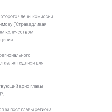
 которого члены комиссии
имову ("Справедливая
ным количеством
щении.
 регионального
ставлял подписи для
ствующий врио главы
Р.
я за пост главы региона