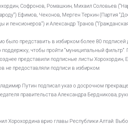
охордин, Софронов, Ромашкин, Михаил Соловьев ("На
Народу") Ефимов, Чеконов, Мерген Теркин (Партия "До
ы и пенсионеров") и Александр Транов ("Гражданская
о было представить в избирком более 80 подписей 
 поддержку, чтобы пройти "муниципальный фильтр".
озднее представили подписные листы Хорохордин, 
ов не предоставляли подписи в избирком.
Владимир Путин подписал указ о досрочном прекращ
седателя правительства Александра Бердникова, ру
чил Хорохордина врио главы Республики Алтай. Выб