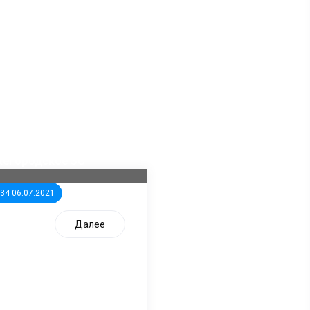
ла известна тройка
дидатов от КПРФ в
жегородское ЗС
:34 06.07.2021
Далее