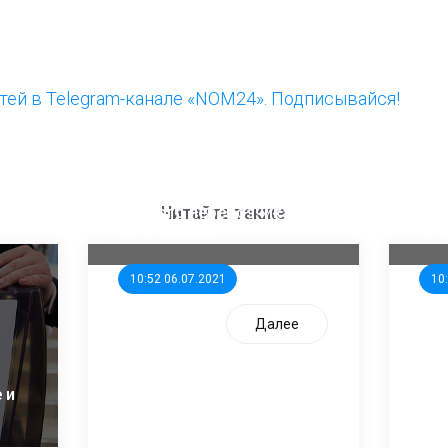
ей в Telegram-канале «NOM24». Подписывайся!
ООП предлагает создать
Ста
единого перевозчика для
кан
Читайте также
школьников
ни
10:52 06.07.2021
10
Далее
 и