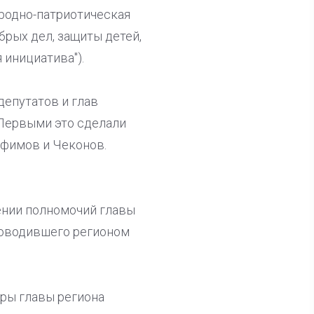
родно-патриотическая
брых дел, защиты детей,
 инициатива").
депутатов и глав
 Первыми это сделали
Ефимов и Чеконов.
ении полномочий главы
ководившего регионом
оры главы региона