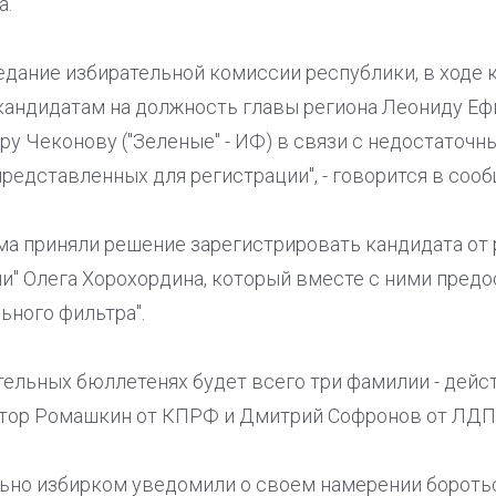
а.
едание избирательной комиссии республики, в ходе
 кандидатам на должность главы региона Леониду Еф
дру Чеконову ("Зеленые" - ИФ) в связи с недостаточ
редставленных для регистрации", - говорится в сооб
ма приняли решение зарегистрировать кандидата от
и" Олега Хорохордина, который вместе с ними предо
ьного фильтра".
ательных бюллетенях будет всего три фамилии - дей
ктор Ромашкин от КПРФ и Дмитрий Софронов от ЛДП
ьно избирком уведомили о своем намерении боротьс