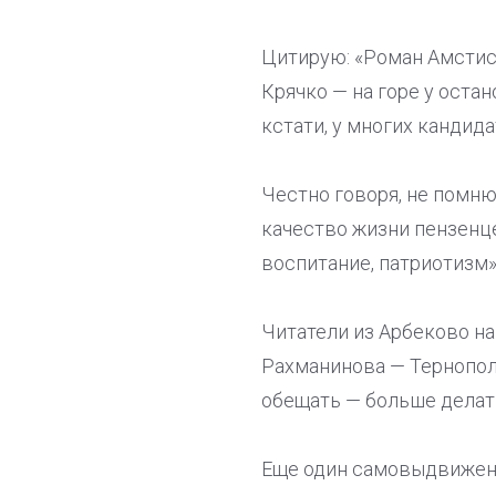
Цитирую: «Роман Амстисл
Крячко — на горе у оста
кстати, у многих кандид
Честно говоря, не помн
качество жизни пензенц
воспитание, патриотизм»
Читатели из Арбеково н
Рахманинова — Тернополь
обещать — больше делат
Еще один самовыдвижене