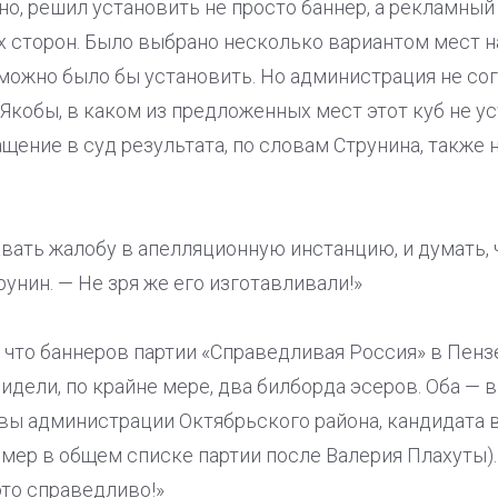
о, решил установить не просто баннер, а рекламный
 сторон. Было выбрано несколько вариантом мест на
б можно было бы установить. Но администрация не со
Якобы, в каком из предложенных мест этот куб не ус
щение в суд результата, по словам Струнина, также 
вать жалобу в апелляционную инстанцию, и думать, 
унин. — Не зря же его изготавливали!»
, что баннеров партии «Справедливая Россия» в Пензе
идели, по крайне мере, два билборда эсеров. Оба — в
авы администрации Октябрьского района, кандидата
ер в общем списке партии после Валерия Плахуты).
то справедливо!»