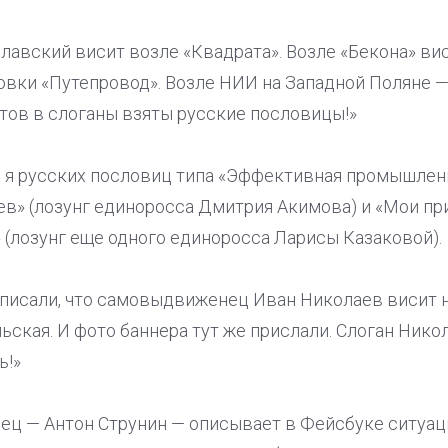
авский висит возле «Квадрата». Возле «Бекона» ви
новки «Путепровод». Возле НИИ на Западной Поляне —
атов в слоганы взяты русские пословицы!»
ю я русских пословиц типа «Эффективная промышле
ев» (лозунг единоросса Дмитрия Акимова) и «Мои пр
 (лозунг еще одного единоросса Ларисы Казаковой).
аписали, что самовыдвиженец Иван Николаев висит 
ская. И фото баннера тут же прислали. Слоган Ник
ь!»
ц — Антон Струнин — описывает в Фейсбуке ситуаци