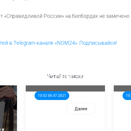
т «Справедливой России» на билбордах не замечено.
ей в Telegram-канале «NOM24». Подписывайся!
ООП предлагает создать
Ста
единого перевозчика для
кан
Читайте также
школьников
ни
10:52 06.07.2021
10
Далее
 и