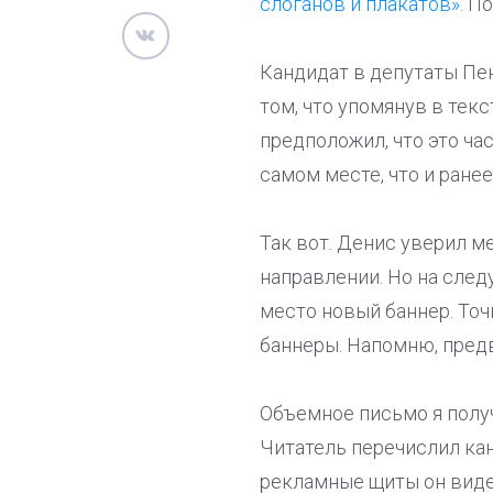
слоганов и плакатов»
. П
Кандидат в депутаты Пе
том, что упомянув в тек
предположил, что это ча
самом месте, что и ранее
Так вот. Денис уверил м
направлении. Но на сле
место новый баннер. Точн
баннеры. Напомню, пред
Объемное письмо я получ
Читатель перечислил кан
рекламные щиты он видел