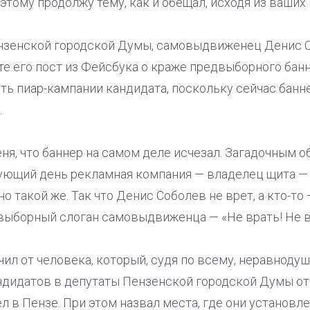
оэтому продолжу тему, как и обещал, исходя из ваши
нзенской городской Думы, самовыдвиженец Денис С
сте его пост из Фейсбука о краже предвыборного банн
сть пиар-кампании кандидата, поскольку сейчас банн
.
еня, что баннер на самом деле исчезал. Загадочным 
дующий день рекламная компания — владелец щита — 
о такой же. Так что Денис Соболев не врет, а кто-то
выборный слоган самовыдвиженца — «Не врать! Не в
ил от человека, который, судя по всему, неравнодуш
дидатов в депутаты Пензенской городской Думы от 
 в Пензе. При этом назвал места, где они установле