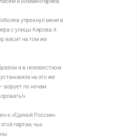
х писем и комментариев.
оболев упрекнул меня в
ера с улицы Кирова, я
ер висит на том же
образом и в неизвестном
установила на это же
 — ворует по ночам
оровать!»
ен к «Единой России».
этой партии, чьи
ны.