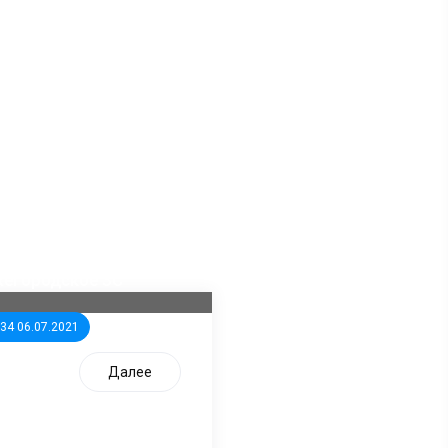
ла известна тройка
дидатов от КПРФ в
жегородское ЗС
:34 06.07.2021
Далее