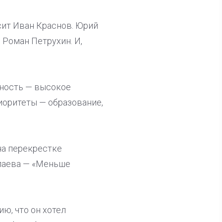
сит Иван Краснов. Юрий
 Роман Петрухин. И,
нность — высокое
иоритеты — образование,
на перекрестке
олаева — «Меньше
ю, что он хотел