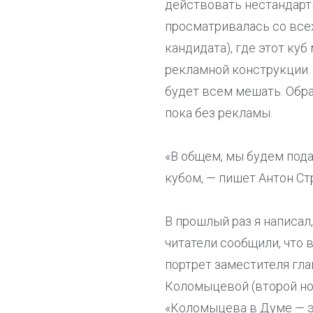
действовать нестандартн
просматривалась со всех
кандидата), где этот ку
рекламной конструкции. 
будет всем мешать. Обра
пока без рекламы.
«В общем, мы будем пода
кубом, — пишет Антон Стр
В прошлый раз я написал
читатели сообщили, что в
портрет заместителя гл
Коломыцевой (второй ном
«Коломыцева в Думе — э