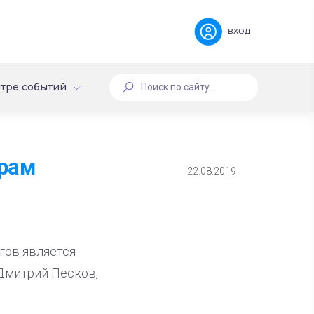
вход
тре событий
орам
22.08.2019
гов является
 Дмитрий Песков,