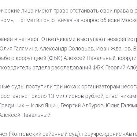
ические лица имеют право отстаивать свои права в 
ом», — отметил он, отвечая на вопрос об иске Моск
 ранее в четверг. Ответчиками выступают незарегис
Юлия Галямина, Александр Соловьев, Иван Жданов, В
рьбе с коррупцией (ФБК) Алексей Навальный, коорди
уководитель отдела расследований ФБК Георгий Алб
чные суды поступили три иска к организаторам несо
 составляет около 13 миллионов рублей, ответчика
Среди них — Илья Яшин, Георгий Албуров, Юлия Галям
Алексей Навальный.
нс» (Коптевский районный суд), госучреждение «Ав