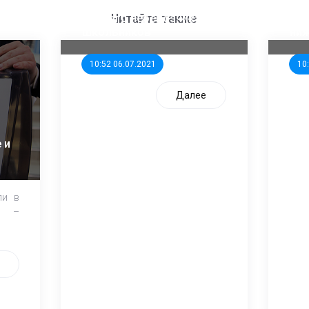
ООП предлагает создать
Ста
единого перевозчика для
кан
Читайте также
школьников
ни
10:52 06.07.2021
10
Далее
 и
ли в
и –