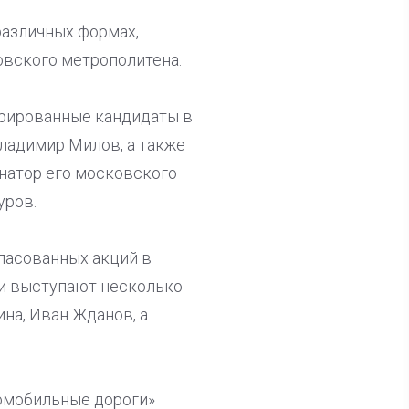
различных формах,
овского метрополитена.
трированные кандидаты в
ладимир Милов, а также
натор его московского
уров.
гласованных акций в
ми выступают несколько
ина, Иван Жданов, а
томобильные дороги»