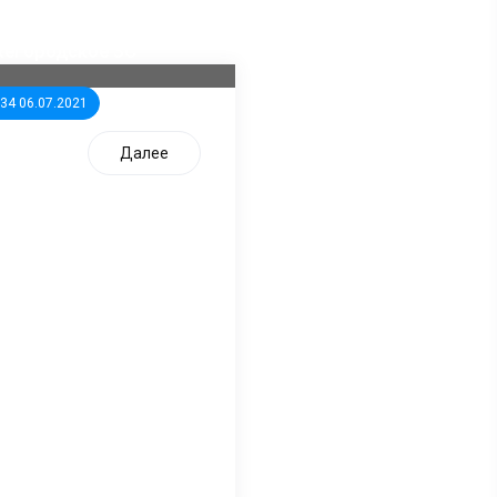
ла известна тройка
дидатов от КПРФ в
жегородское ЗС
:34 06.07.2021
Далее