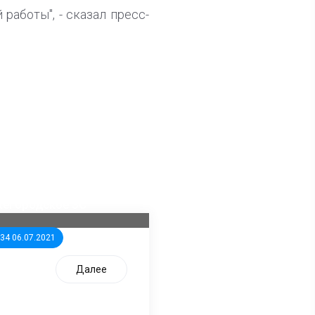
 работы", - сказал пресс-
ла известна тройка
дидатов от КПРФ в
жегородское ЗС
:34 06.07.2021
Далее