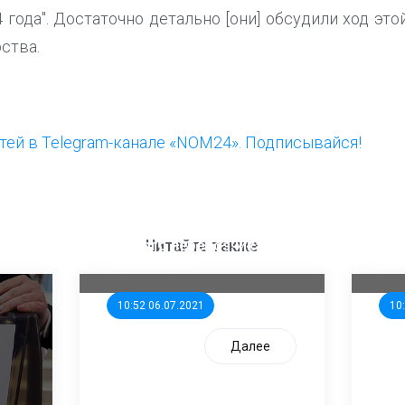
года". Достаточно детально [они] обсудили ход этой
ства.
ей в Telegram-канале «NOM24». Подписывайся!
ООП предлагает создать
Ста
единого перевозчика для
кан
Читайте также
школьников
ни
10:52 06.07.2021
10
Далее