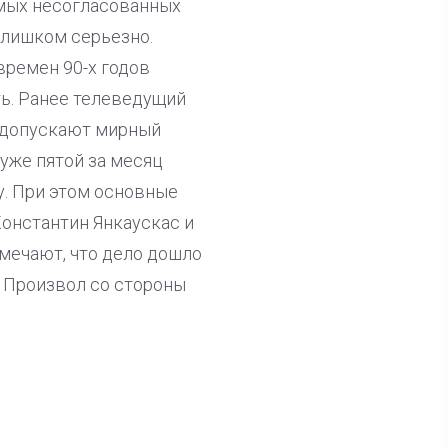
мых несогласованных
 слишком серьезно.
времен 90-х годов
ть. Ранее телеведущий
е допускают мирный
 уже пятой за месяц
у. При этом основные
Константин Янкаускас и
тмечают, что дело дошло
. Произвол со стороны