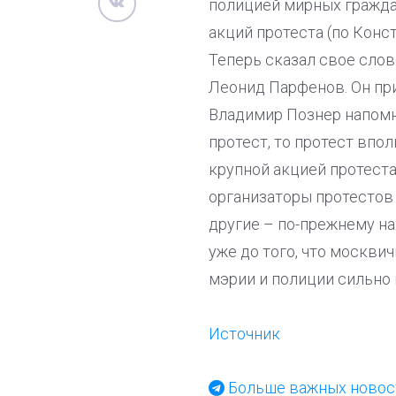
полицией мирных гражда
акций протеста (по Конс
Теперь сказал свое слов
Леонид Парфенов. Он при
Владимир Познер напомн
протест, то протест впо
крупной акцией протеста
организаторы протестов 
другие – по-прежнему на
уже до того, что москви
мэрии и полиции сильно
Источник
Больше важных новост