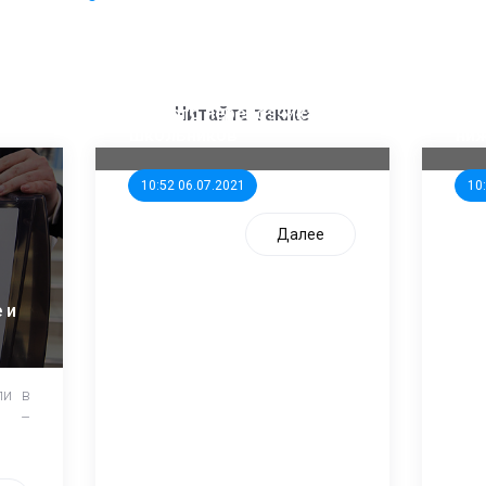
ООП предлагает создать
Ста
единого перевозчика для
кан
Читайте также
школьников
ни
10:52 06.07.2021
10
Далее
 и
ли в
и –