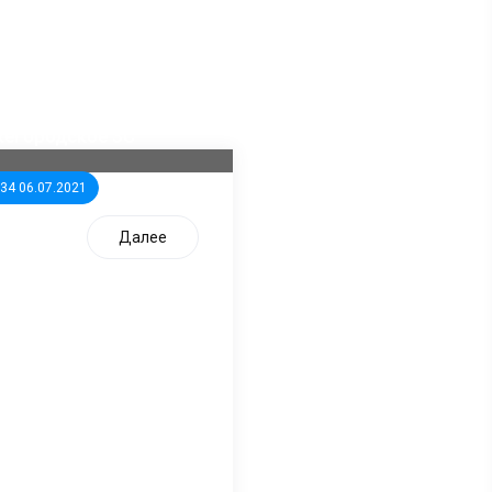
ла известна тройка
дидатов от КПРФ в
жегородское ЗС
:34 06.07.2021
Далее