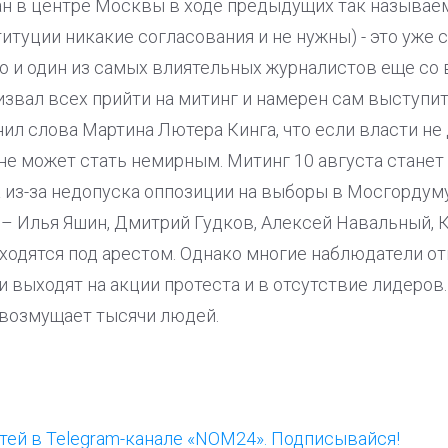
н в центре Москвы в ходе предыдущих так называе
титуции никакие согласования и не нужны) - это уже
о и один из самых влиятельных журналистов еще со 
звал всех прийти на митинг и намерен сам выступи
ил слова Мартина Лютера Кинга, что если власти н
лне может стать немирным. Митинг 10 августа станет
 из-за недопуска оппозиции на выборы в Мосгордум
– Илья Яшин, Дмитрий Гудков, Алексей Навальный, 
ходятся под арестом. Однако многие наблюдатели о
чи выходят на акции протеста и в отсутствие лидеров
 возмущает тысячи людей.
ей в Telegram-канале «NOM24». Подписывайся!