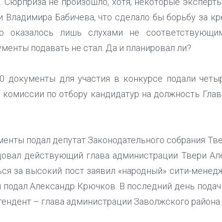
. Сюрприза не произошло, хотя, некоторые эксперты
и Владимира Бабичева, что сделало бы борьбу за кр
это оказалось лишь слухами не соответствующи
енты подавать не стал. Да и планировал ли?
0 документы для участия в конкурсе подали четы
ой комиссии по отбору кандидатур на должность Гла
енты подал депутат Законодательного собрания Тв
довал действующий глава администрации Твери Ал
ся за высокий пост заявил «народный» сити-менедж
ты подал Александр Крючков. В последний день пода
тендент – глава администрации Заволжского района