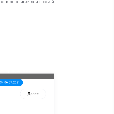
аллельно являлся главой
ла известна тройка
дидатов от КПРФ в
жегородское ЗС
:34 06.07.2021
Далее