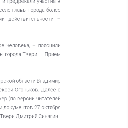
 и предрекали участие в
есло главы города более
ми действительности –
ре человека, – пояснили
вы города Твери. – Прием
ерской области Владимир
ексей Огоньков. Далее о
ер (по версии читателей
чи документов 27 октября
 Твери Дмитрий Синягин.