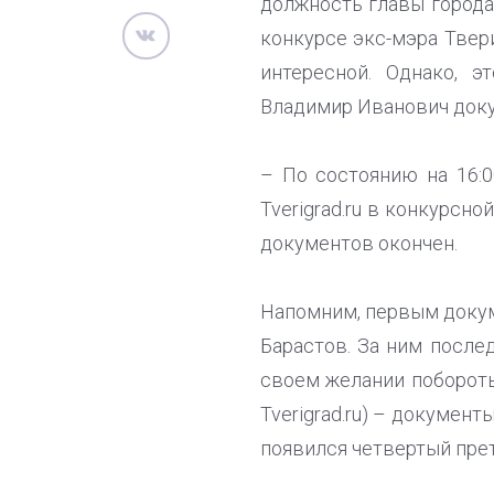
должность главы города
конкурсе экс-мэра Твер
интересной. Однако, 
Владимир Иванович докум
– По состоянию на 16:0
Tverigrad.ru в конкурсн
документов окончен.
Напомним, первым докум
Барастов. За ним после
своем желании побороть
Tverigrad.ru) – докумен
появился четвертый пре