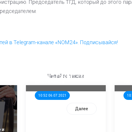
нистрацию. Председатель ТГД, который до этого пар
председателем.
ей в Telegram-канале «NOM24». Подписывайся!
ООП предлагает создать
Ста
единого перевозчика для
кан
Читайте также
школьников
ни
10:52 06.07.2021
10
Далее
 и