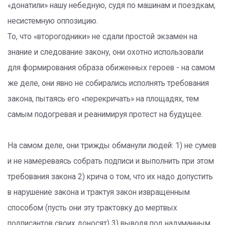
«донатили» нашу небедную, судя по машинам и поездкам,
несистемную оппозицию.
То, что «второгодники» не сдали простой экзамен на
знание и следование закону, они охотно использовали
для формирования образа обиженных героев - на самом
же деле, они явно не собирались исполнять требования
закона, пытаясь его «перекричать» на площадях, тем
самым подогревая и реанимируя протест на будущее.
На самом деле, они трижды обманули людей: 1) не сумев
и не намереваясь собрать подписи и выполнить при этом
требования закона 2) крича о том, что их надо допустить
в нарушение закона и трактуя закон извращенным
способом (пусть они эту трактовку до мертвых
подписантов своих доносят) 3) выводя под надуманным