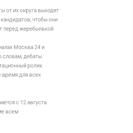
ы от их округа выходят
 кандидатов, чтобы они
т перед жеребьевкой.
налах Москва 24 и
о словам, дебаты
итационный ролик
е время для всех
ется с 12 августа.
ме всем