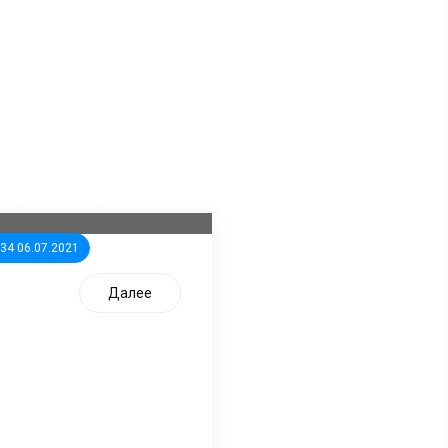
ла известна тройка
дидатов от КПРФ в
жегородское ЗС
:34 06.07.2021
Далее