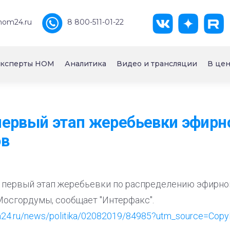
nom24.ru
8 800-511-01-22
ксперты НОМ
Аналитика
Видео и трансляции
В цен
ервый этап жеребьевки эфирн
ов
первый этап жеребьевки по распределению эфирно
Мосгордумы, сообщает "Интерфакс".
m24.ru/news/politika/02082019/84985?utm_source=Copy