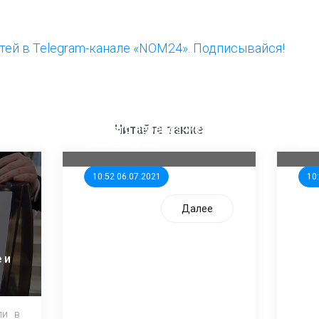
ей в Telegram-канале «NOM24». Подписывайся!
ООП предлагает создать
Ста
единого перевозчика для
кан
Читайте также
школьников
ни
10:52 06.07.2021
10
Далее
 и
ли в