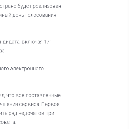
стране будет реализован
иный день голосования –
ндидата, включая 171
аз.
ного электронного
л, что все поставленные
учшения сервиса. Первое
ить ряд недочетов при
овета.