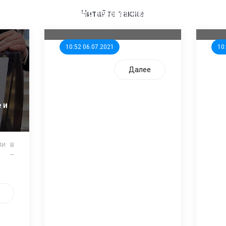
ООП предлагает создать
Ста
единого перевозчика для
кан
Читайте также
школьников
ни
10:52 06.07.2021
10
Далее
 и
ли в
и –