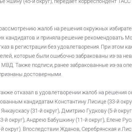
лье Яшину (45-й округ), передает корреспондент ТАСС
о рассмотрению жалоб на решения окружных избират
их кандидатов и приняла решение рекомендовать М
тказ в регистрации без удовлетворения. При этом к
елей, которые были ошибочно забракованы из-за не
 МВД. Также подписи, ранее забракованные из-за опе
 признаны достоверными.
акже отказал в удовлетворении жалоб на решения 
ованным кандидатам Константину Лисице (33-й окру
у Янкаускасу (31-й округ), Дмитрию Гудкову (5-й округ
3-й округ), Андрею Бабушкину (11-й округ), Елене Руса
-й округ). Впоследствии Жданов, Серебрянская и Л