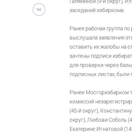
Галяминой (9-й округ), И
заседаний избиркома.
Ранее рабочая группа п
выслушала заявления эт
оставить их жалобы на о
зачтены подписи избират
для проверки через базы
подписных листах, были
Ранее Мосгоризбирком т
комиссий незарегистрир
(45-й округ), Константин
округ), Любови Соболь (4
Екатерине Игнатовой (14