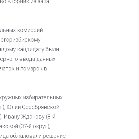
 во вторник из зала
ельных комиссий
осгоризбиркому
аждому кандидату были
верного ввода данных
чаток и помарок в
окружных избирательных
г), Юлии Серебрянской
), Ивану Жданову (8-й
ковой (37-й округ),
исица обжаловали решение