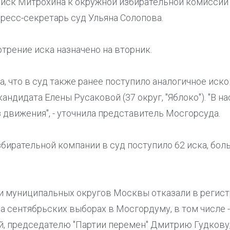
 иск Митрохина к окружной избирательной комиссии о
ресс-секретарь суд Ульяна Солопова.
отрение иска назначено на вторник.
, что в суд также ранее поступило аналогичное иско
андидата Елены Русаковой (37 округ, "Яблоко"). "В 
 движения", - уточнила представитель Мосгорсуда.
избирательной компании в суд поступило 62 иска, бо
 муниципальных округов Москвы отказали в регист
а сентябрьских выборах в Мосгордуму, в том числе
й, председателю "Партии перемен" Дмитрию Гудкову