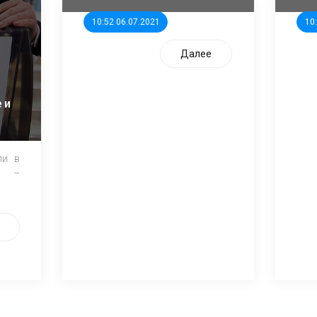
10:52 06.07.2021
10
Далее
 и
ли в
и –