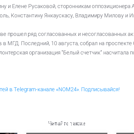
ину и Елене Русаковой, сторонникам оппозиционера 
оль, Константину Янкаускасу, Владимиру Милову и И
ве прошел ряд согласованных и несогласованных ак
в МГД. Последний, 10 августа, собрал на проспекте 
лонтерская организация "Белый счетчик" насчитала п
ей в Telegram-канале «NOM24». Подписывайся!
ООП предлагает создать
Ста
единого перевозчика для
кан
Читайте также
школьников
ни