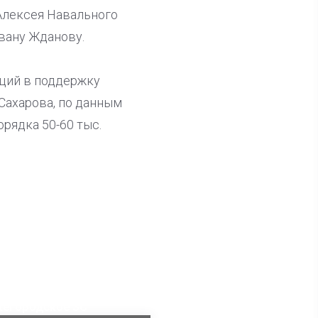
Алексея Навального
вану Жданову.
ций в поддержку
Сахарова, по данным
орядка 50-60 тыс.
ла известна тройка
дидатов от КПРФ в
жегородское ЗС