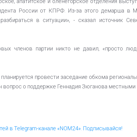
ское, апатитское и оленегорское отделения выст
идента России от КПРФ. Из-за этого демарша в 
 разбираться в ситуации», - сказал источник Се
овых членов партии никто не давил, «просто люд
 планируется провести заседание обкома региональ
н вопрос о поддержке Геннадия Зюганова местными
ей в Telegram-канале «NOM24». Подписывайся!