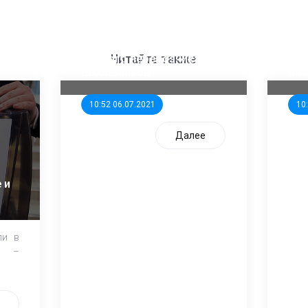
ООП предлагает создать
Ста
единого перевозчика для
кан
Читайте также
школьников
ни
10:52 06.07.2021
10
Далее
 и
ли в
и –