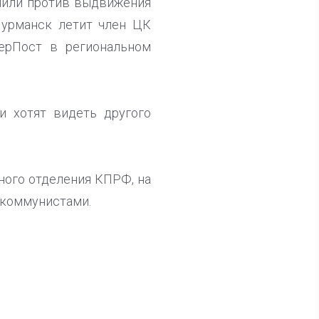
упили против выдвижения
Мурманск летит член ЦК
верПост в региональном
и хотят видеть другого
ного отделения КПРФ, на
 коммунистами.