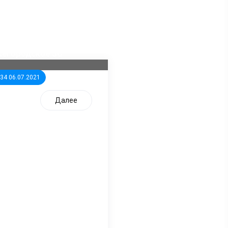
ла известна тройка
дидатов от КПРФ в
жегородское ЗС
:34 06.07.2021
Далее