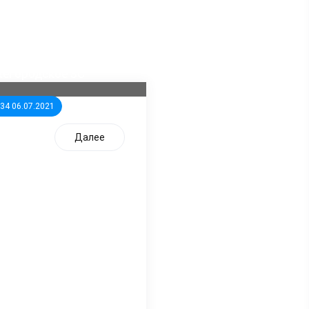
ла известна тройка
дидатов от КПРФ в
жегородское ЗС
:34 06.07.2021
Далее