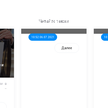
ООП предлагает создать
Ста
единого перевозчика для
кан
Читайте также
школьников
ни
10:52 06.07.2021
10
Далее
 и
ли в
и –