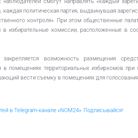
их наблюдателей смогут направлять «каждый зарег
, каждая политическая партия, выдвинувшая зареги
ственного контроля». При этом общественные пала
й в избирательные комиссии, расположенные в со
е закрепляется возможность размещения средс
я в помещениях территориальных избиркомов при п
ешающий вести съемку в помещениях для голосования
ей в Telegram-канале «NOM24». Подписывайся!