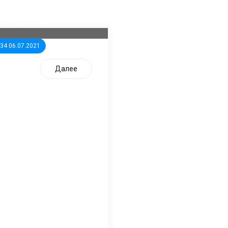
ла известна тройка
дидатов от КПРФ в
жегородское ЗС
:34 06.07.2021
Далее