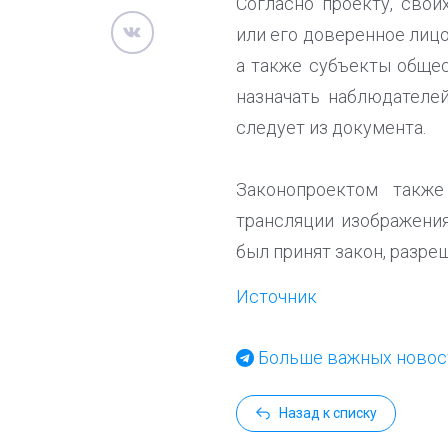
Согласно проекту, сво
или его доверенное лицо
а также субъекты обще
назначать наблюдателе
следует из документа.
Законопроектом такж
трансляции изображени
был принят закон, разр
Источник
Больше важных новост
Назад к списку