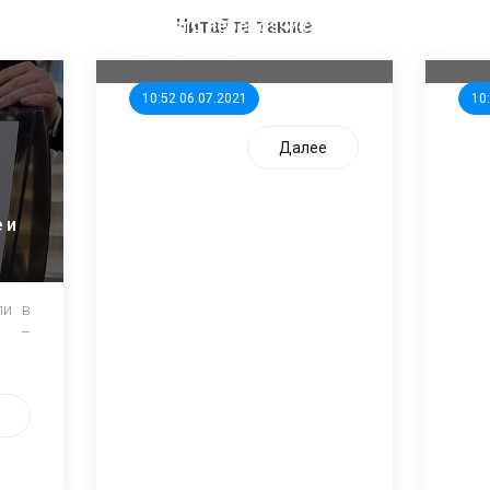
ООП предлагает создать
Ста
единого перевозчика для
кан
Читайте также
школьников
ни
10:52 06.07.2021
10
Далее
 и
ли в
и –