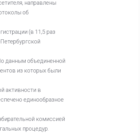
сетителя, направлены
отоколы об
истрации (в 11,5 раз
т-Петербургской
 По данным объединенной
центов из которых были
ой активности в
еспечено единообразное
збирательной комиссией
гальных процедур.