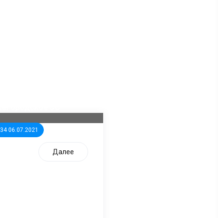
ла известна тройка
дидатов от КПРФ в
жегородское ЗС
:34 06.07.2021
Далее