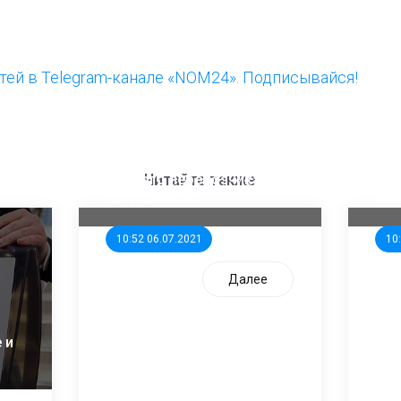
ей в Telegram-канале «NOM24». Подписывайся!
ООП предлагает создать
Ста
единого перевозчика для
кан
Читайте также
школьников
ни
10:52 06.07.2021
10
Далее
 и