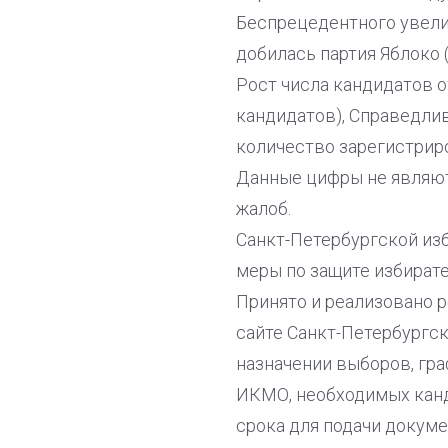
Беспрецедентного увелич
добилась партия Яблоко 
Рост числа кандидатов о
кандидатов), Справедлив
количество зарегистриро
Данные цифры не являют
жалоб.
Санкт-Петербургской из
меры по защите избират
Принято и реализовано 
сайте Санкт-Петербургс
назначении выборов, гр
ИКМО, необходимых канд
срока для подачи докум