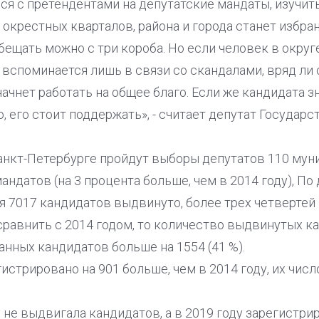
ся с претендентами на депутатские мандаты, изучить
окрестных кварталов, района и города станет избра
бещать можно с три короба. Но если человек в округ
а вспоминается лишь в связи со скандалами, вряд ли 
ачнет работать на общее благо. Если же кандидата 
, его стоит поддержать», - считает депутат Государ
Санкт-Петербурге пройдут выборы депутатов 110 мун
андатов (на 3 процента больше, чем в 2014 году), П
я 7017 кандидатов выдвинуто, более трех четвертей и
сравнить с 2014 годом, то количество выдвинутых ка
анных кандидатов больше на 1554 (41 %).
трировано на 901 больше, чем в 2014 году, их числ
 не выдвигала кандидатов, а в 2019 году зарегистри