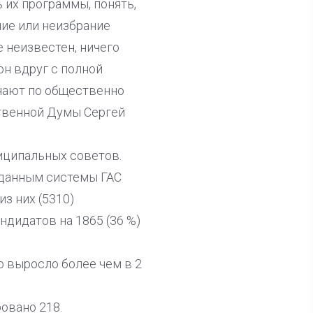
 их программы, понять,
ние или неизбрание
е неизвестен, ничего
он вдруг с полной
знают по общественно
ственной Думы Сергей
иципальных советов.
о данным системы ГАС
з них (5310)
ндидатов на 1865 (36 %)
о выросло более чем в 2
ровано 218.