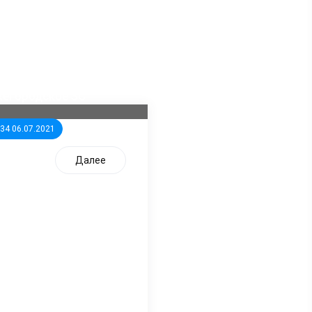
ла известна тройка
дидатов от КПРФ в
жегородское ЗС
:34 06.07.2021
Далее