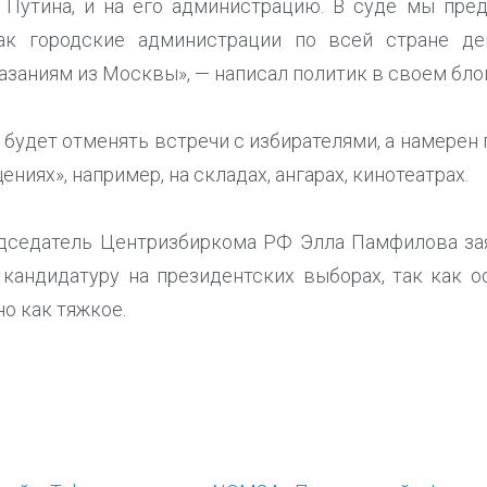
 Путина, и на его администрацию. В суде мы пр
как городские администрации по всей стране де
азаниям из Москвы», — написал политик в своем блог
е будет отменять встречи с избирателями, а намерен 
ниях», например, на складах, ангарах, кинотеатрах.
едседатель Центризбиркома РФ Элла Памфилова зая
андидатуру на президентских выборах, так как о
о как тяжкое.