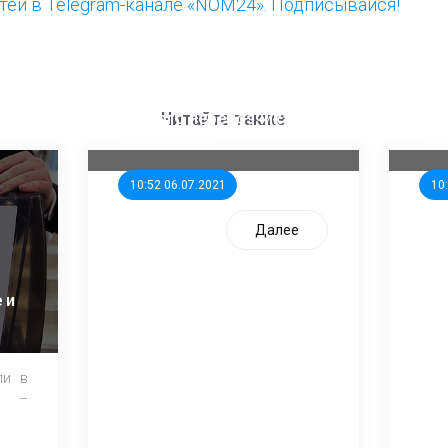
ей в Telegram-канале «NOM24». Подписывайся!
ООП предлагает создать
Ста
единого перевозчика для
кан
Читайте также
школьников
ни
10:52 06.07.2021
10
Далее
 и
ли в
и –