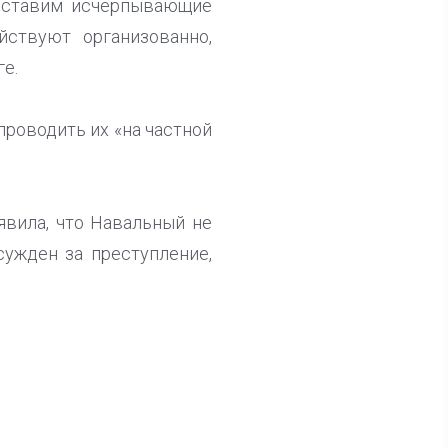
едставим исчерпывающие
йствуют организованно,
е.
проводить их «на частной
вила, что Навальный не
сужден за преступление,