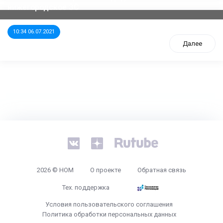
нижегородское ЗС
10:34 06.07.2021
Далее
tps://www.high-endrolex.com/26
2026 © НОМ
О проекте
Обратная связь
Тех. поддержка
Условия пользовательского соглашения
Политика обработки персональных данных