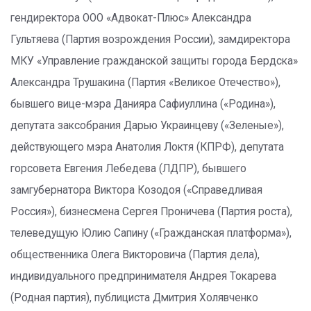
гендиректора ООО «Адвокат-Плюс» Александра
Гультяева (Партия возрождения России), замдиректора
МКУ «Управление гражданской защиты города Бердска»
Александра Трушакина (Партия «Великое Отечество»),
бывшего вице-мэра Данияра Сафиуллина («Родина»),
депутата заксобрания Дарью Украинцеву («Зеленые»),
действующего мэра Анатолия Локтя (КПРФ), депутата
горсовета Евгения Лебедева (ЛДПР), бывшего
замгубернатора Виктора Козодоя («Справедливая
Россия»), бизнесмена Сергея Проничева (Партия роста),
телеведущую Юлию Сапину («Гражданская платформа»),
общественника Олега Викторовича (Партия дела),
индивидуального предпринимателя Андрея Токарева
(Родная партия), публициста Дмитрия Холявченко