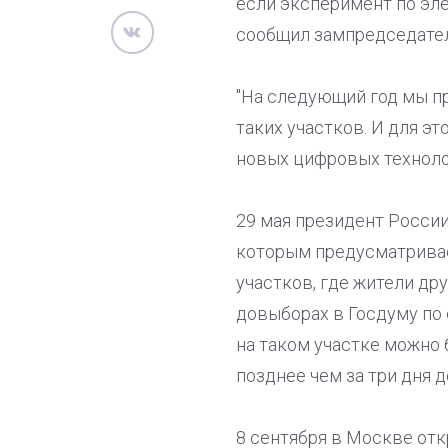
если эксперимент по эл
сообщил зампредседател
"На следующий год мы пр
таких участков. И для эт
новых цифровых технолог
29 мая президент Росси
которым предусматрива
участков, где жители др
довыборах в Госдуму по
на таком участке можно б
позднее чем за три дня д
8 сентября в Москве отк