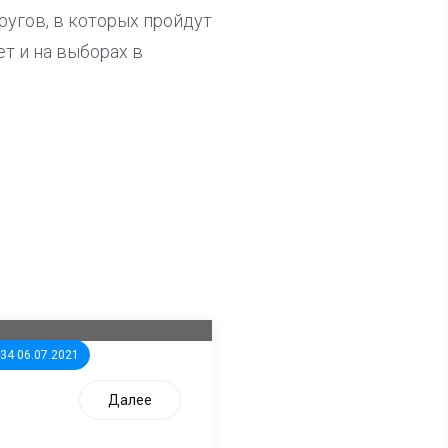
ругов, в которых пройдут
т и на выборах в
ла известна тройка
дидатов от КПРФ в
жегородское ЗС
:34 06.07.2021
Далее