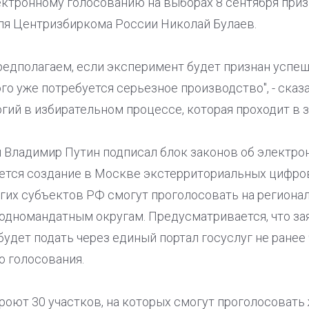
ектронному голосованию на выборах 8 сентября при
я Центризбиркома России Николай Булаев.
едполагаем, если эксперимент будет признан успешн
ого уже потребуется серьезное производство", - ска
ий в избирательном процессе, которая проходит в з
и Владимир Путин подписал блок законов об электро
ется создание в Москве экстерриториальных цифро
угих субъектов РФ смогут проголосовать на региона
 одномандатным округам. Предусматривается, что за
удет подать через единый портал госуслуг не ранее 
о голосования.
роют 30 участков, на которых смогут проголосовать 