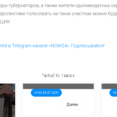
оры губернаторов, а также жители одномандатных ок
ерспективе голосовать на таких участках можно буде
 ЦИК.
ей в Telegram-канале «NOM24». Подписывайся!
ООП предлагает создать
Ста
единого перевозчика для
кан
Читайте также
школьников
ни
10:52 06.07.2021
10
Далее