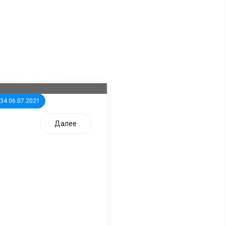
ла известна тройка
дидатов от КПРФ в
жегородское ЗС
:34 06.07.2021
Далее