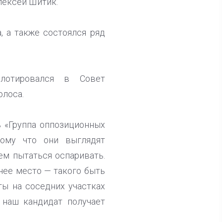
лексей Шитик.
, а также состоялся ряд
ллотировался в Совет
олоса.
ь «Группа оппозиционных
тому что они выглядят
ем пытаться оспаривать.
нее место — такого быть
ты на соседних участках
 наш кандидат получает