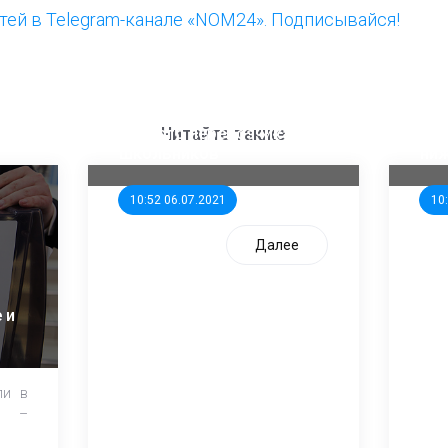
ей в Telegram-канале «NOM24». Подписывайся!
ООП предлагает создать
Ста
единого перевозчика для
кан
Читайте также
школьников
ни
10:52 06.07.2021
10
Далее
 и
ли в
и –