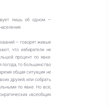
ствует лишь об одном —
населения.
нований — говорят живые
ают, что избиратели не
ольшой процент по явке.
я погода, то большинство
 время общая ситуация не
воих друзей, или собрать
льными по явке. Но все,
мократических «всеобщих