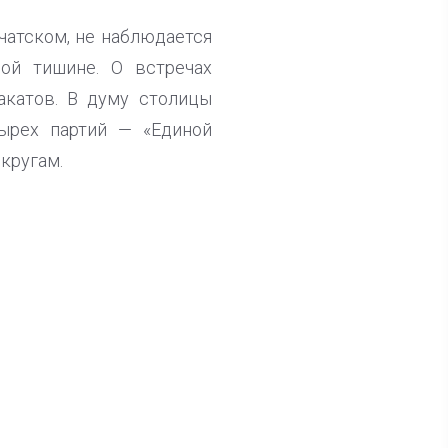
чатском, не наблюдается
ой тишине. О встречах
акатов. В думу столицы
тырех партий — «Единой
кругам.
ла известна тройка
дидатов от КПРФ в