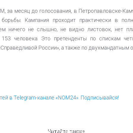
, за месяц до голосования, в Петропавловске-Кам
 борьбы. Кампания проходит практически в полн
ем ничего не слышно, не видно листовок, нет пл
 153 человека. Это претенденты по спискам че
«Справедливой России», а также по двухмандатным о
ей в Telegram-канале «NOM24». Подписывайся!
ООП предлагает создать
Ста
единого перевозчика для
кан
Читайте также