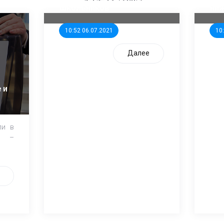
школьников
ни
10:52 06.07.2021
10
Далее
 и
ли в
и –