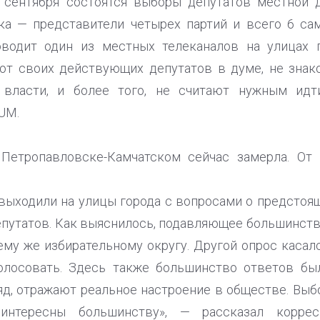
 сентября состоятся выборы депутатов местной 
ка — представители четырех партий и всего 6 с
оводит один из местных телеканалов на улицах г
ют своих действующих депутатов в думе, не знак
 власти, и более того, не считают нужным идт
UM.
Петропавловске-Камчатском сейчас замерла. От
выходили на улицы города с вопросами о предстоящ
путатов. Как выяснилось, подавляющее большинств
ему же избирательному округу. Другой опрос касалс
олосовать. Здесь также большинство ответов бы
ляд, отражают реальное настроение в обществе. Выб
интересны большинству», — рассказал корр