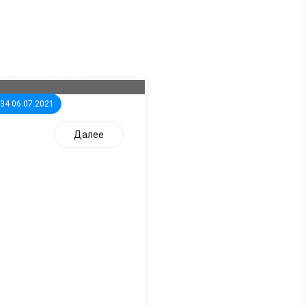
ла известна тройка
дидатов от КПРФ в
жегородское ЗС
:34 06.07.2021
Далее