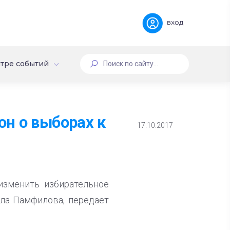
вход
тре событий
н о выборах к
17.10.2017
изменить избирательное
лла Памфилова, передает