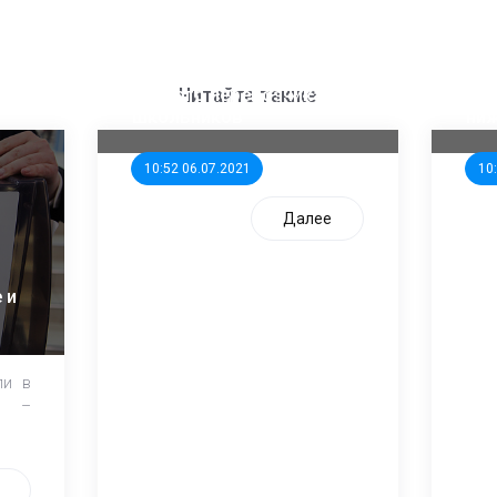
ООП предлагает создать
Ста
единого перевозчика для
кан
Читайте также
школьников
ни
10:52 06.07.2021
10
Далее
 и
ли в
и –