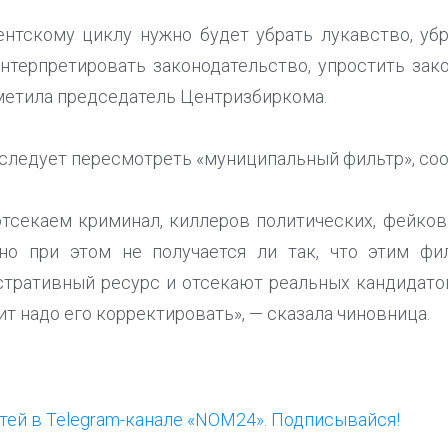
тскому циклу нужно будет убрать лукавство, убр
нтерпретировать законодательство, упростить зак
метила председатель Центризбиркома.
следует пересмотреть «муниципальный фильтр», со
тсекаем криминал, киллеров политических, фейков
но при этом не получается ли так, что этим ф
тративный ресурс и отсекают реальных кандидатов
ит надо его корректировать», — сказала чиновница.
ей в Telegram-канале «NOM24». Подписывайся!