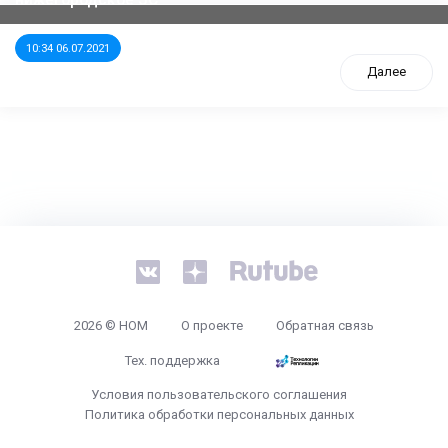
10:34 06.07.2021
Далее
tps://www.high-endrolex.com/26
2026 © НОМ
О проекте
Обратная связь
Тех. поддержка
Условия пользовательского соглашения
Политика обработки персональных данных