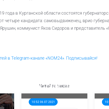
19 года в Курганской области состоятся губернаторс
ют четыре кандидата: самовыдвиженец, врио губерн
Ярушин, коммунист Яков Сидоров и представитель 
ей в Telegram-канале «NOM24». Подписывайся!
ООП предлагает создать
Ста
единого перевозчика для
кан
Читайте также
школьников
ни
10:52 06.07.2021
10