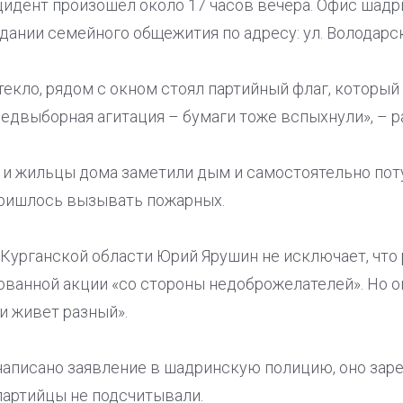
цидент произошел около 17 часов вечера. Офис шад
дании семейного общежития по адресу: ул. Володарск
стекло, рядом с окном стоял партийный флаг, который
редвыборная агитация – бумаги тоже вспыхнули», – р
 и жильцы дома заметили дым и самостоятельно пот
ришлось вызывать пожарных.
Курганской области Юрий Ярушин не исключает, что 
рованной акции «со стороны недоброжелателей». Но о
и живет разный».
написано заявление в шадринскую полицию, оно заре
партийцы не подсчитывали.