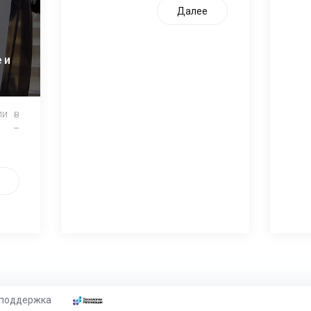
Далее
 и
ли в
и –
 поддержка