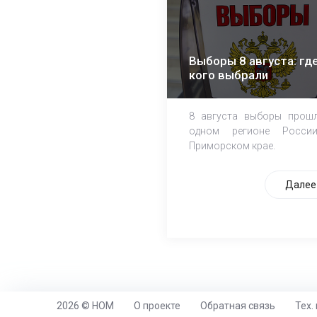
Выборы 8 августа: где
кого выбрали
8 августа выборы прош
одном регионе Росси
Приморском крае.
Далее
2026 © НОМ
О проекте
Обратная связь
Тех.
https://www.high-endrolex.com/26