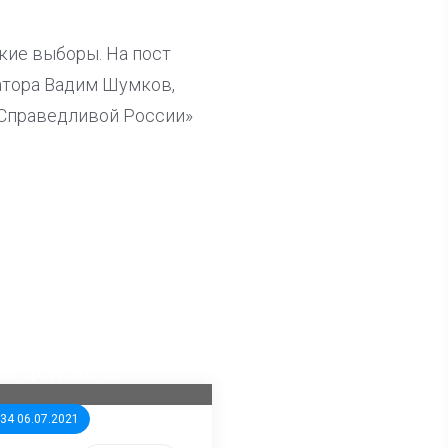
кие выборы. На пост
атора Вадим Шумков,
«Справедливой России»
ла известна тройка
дидатов от КПРФ в
жегородское ЗС
:34 06.07.2021