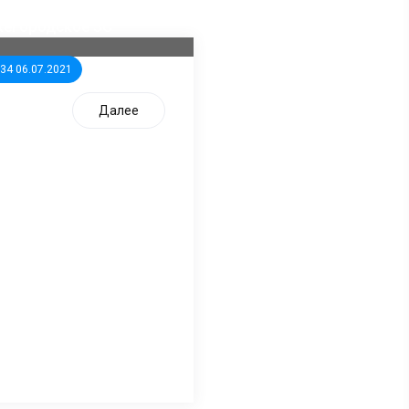
дидатов от КПРФ в
жегородское ЗС
:34 06.07.2021
Далее