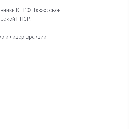
онники КПРФ. Также свои
ческой НПСР.
ко и лидер фракции
ла известна тройка