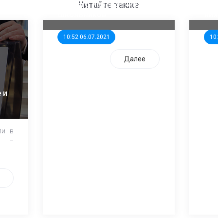
единого перевозчика для
кан
Читайте также
школьников
ни
10:52 06.07.2021
10
Далее
 и
ли в
и –