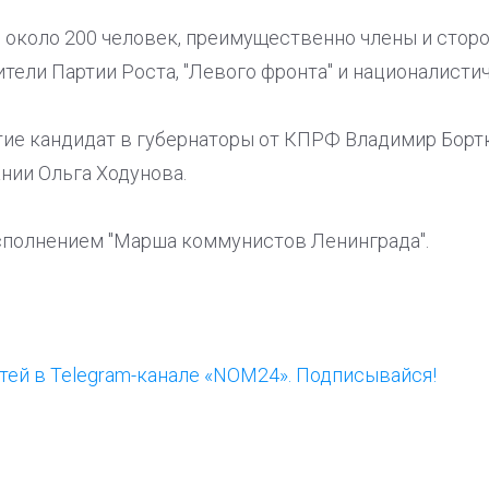
и около 200 человек, преимущественно члены и стор
тели Партии Роста, "Левого фронта" и националисти
тие кандидат в губернаторы от КПРФ Владимир Борт
нии Ольга Ходунова.
полнением "Марша коммунистов Ленинграда".
ей в Telegram-канале «NOM24». Подписывайся!
ООП предлагает создать
Ста