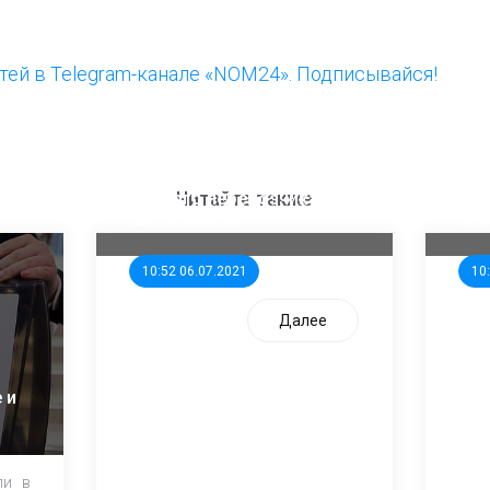
ей в Telegram-канале «NOM24». Подписывайся!
ООП предлагает создать
Ста
единого перевозчика для
кан
Читайте также
школьников
ни
10:52 06.07.2021
10
Далее
 и
ли в