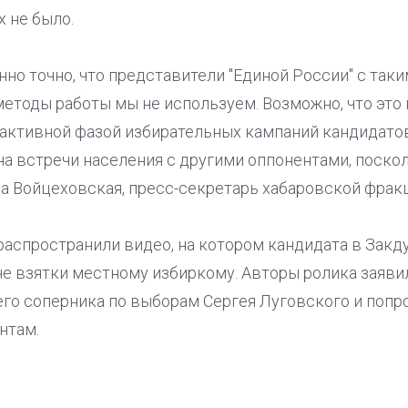
х не было.
но точно, что представители "Единой России" с так
етоды работы мы не используем. Возможно, что это
 активной фазой избирательных кампаний кандидатов
на встречи населения с другими оппонентами, поскол
а Войцеховская, пресс-секретарь хабаровской фракц
 распространили видео, на котором кандидата в Зак
е взятки местному избиркому. Авторы ролика заявил
его соперника по выборам Сергея Луговского и попр
нтам.