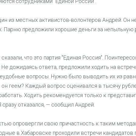
яются сотрудниками "Единой России".
ин из местных активистов-волонтеров Андрей. Он не
х. Парню предложили хорошие деньги за непыльную 
сказали, что это партия "Единая Россия". Поинтересов
 Не дожидаясь ответа, предложили ходить на встреч
неудобные вопросы. Нужно было выводить их из равн
и он геем? Каждый вопрос оценивался в тысячу рубле
работать. Ходить рекомендуется только к представ
Я сразу отказался, — сообщил Андрей.
остью опровергли свою причастность к таким метод
одные в Хабаровске проходили встречи кандидатов п