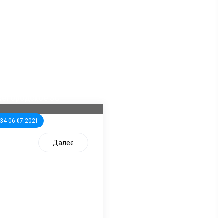
ла известна тройка
дидатов от КПРФ в
жегородское ЗС
:34 06.07.2021
Далее