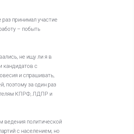
 раз принимал участие
работу – побыть
ались, не ищу ли я в
и кандидатов с
овесия и спрашивать,
й, поэтому за один раз
ителям КПРФ, ЛДПР и
ам ведения политической
артий с населением, но