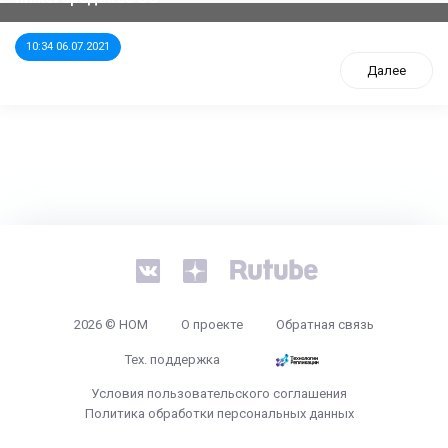
10:34 06.07.2021
Далее
tps://www.high-endrolex.com/26
2026 © НОМ
О проекте
Обратная связь
Тех. поддержка
Условия пользовательского соглашения
Политика обработки персональных данных