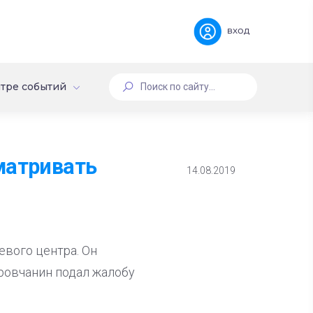
вход
тре событий
матривать
14.08.2019
вого центра. Он
аровчанин подал жалобу