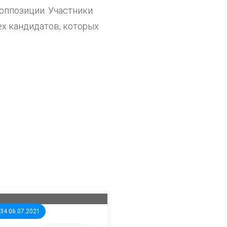
оппозиции. Участники
ех кандидатов, которых
ла известна тройка
дидатов от КПРФ в
жегородское ЗС
:34 06.07.2021