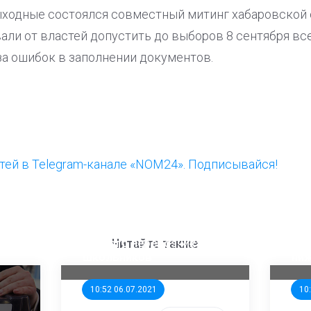
ходные состоялся совместный митинг хабаровской 
али от властей допустить до выборов 8 сентября вс
за ошибок в заполнении документов.
ей в Telegram-канале «NOM24». Подписывайся!
ООП предлагает создать
Ста
единого перевозчика для
кан
Читайте также
школьников
ни
10:52 06.07.2021
10