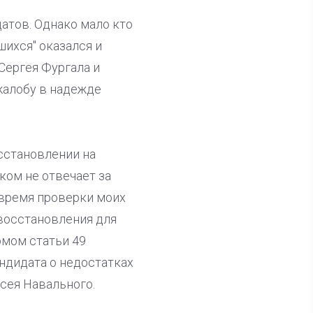
атов. Однако мало кто
ихся" оказался и
 Сергея Фургала и
жалобу в надежде
сстановлении на
ком не отвечает за
 время проверки моих
 восстановления для
омом статьи 49
ндидата о недостатках
ксея Навального.