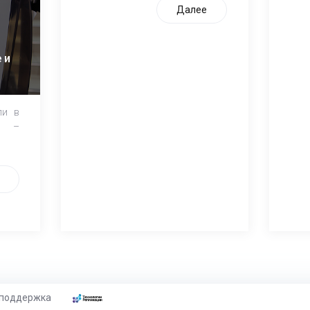
Далее
 и
ли в
и –
 поддержка