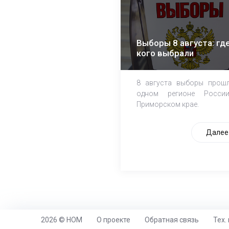
Выборы 8 августа: где
кого выбрали
8 августа выборы прош
одном регионе Росси
Приморском крае.
Далее
2026 © НОМ
О проекте
Обратная связь
Тех.
https://www.high-endrolex.com/26