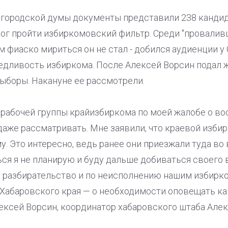
 городской думы документы представили 238 кандид
г пройти избиркомовский фильтр. Среди "проваливш
м фиаско мириться он не стал - добился аудиенции у
едливость избиркома. После Алексей Ворсин подал 
ыборы. Накануне ее рассмотрели.
 рабочей группы крайизбиркома по моей жалобе о во
 даже рассматривать. Мне заявили, что краевой избир
. Это интересно, ведь ранее они приезжали туда во
ся я не планирую и буду дальше добиваться своего
т разбирательство и по неисполнению нашим избирк
 Хабаровского края — о необходимости оповещать ка
лексей Ворсин, координатор хабаровского штаба Але