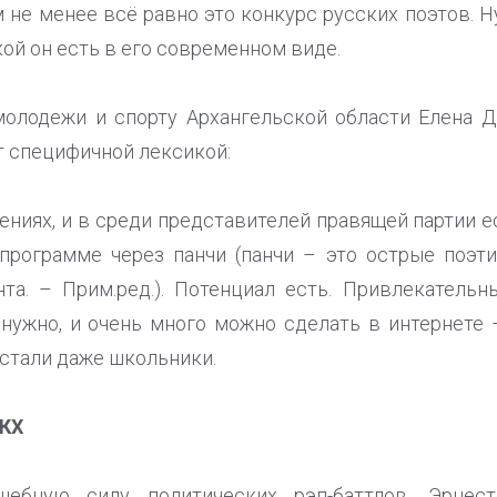
не менее всё равно это конкурс русских поэтов. Ну
кой он есть в его современном виде.
молодежи и спорту Архангельской области Елена Д
т специфичной лексикой:
ениях, и в среди представителей правящей партии е
 программе через панчи (панчи – это острые поэт
та. – Прим.ред.). Потенциал есть. Привлекатель
 нужно, и очень много можно сделать в интернете 
стали даже школьники.
ЖКХ
бную силу политических рэп-баттлов. Эрнест