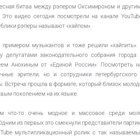
весная битва между рэпером Оксимироном и другим
. Это видео сегодня посмотрели на канале YouTu
публики рэперы называют «хайпом».
 примером музыкантов и тоже решили «хайпить». В
у депутатами законодательного собрания город
еем Анохиным от «Единой России». Посмотреть н
чные зрители, но и сотрудники петербургского 
. Встреча прошла в формате, который близок молод
овым поколением на их языке.
рем что-то очень модное и массовое среди мо
Одним из первых это смекнули представители парти
uTube мультипликационный ролик с так называемы