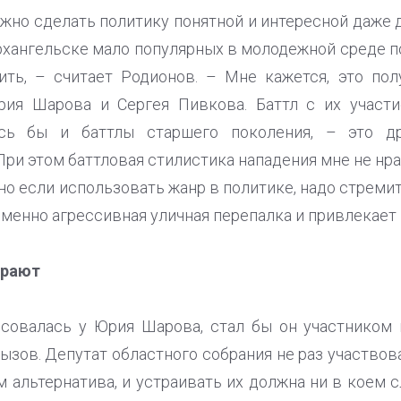
жно сделать политику понятной и интересной даже д
Архангельске мало популярных в молодежной среде п
ить, – считает Родионов. – Мне кажется, это пол
рия Шарова и Сергея Пивкова. Баттл с их участи
сь бы и баттлы старшего поколения, – это д
ри этом баттловая стилистика нападения мне не нра
 но если использовать жанр в политике, надо стремит
именно агрессивная уличная перепалка и привлекает
ирают
есовалась у Юрия Шарова, стал бы он участником 
ызов. Депутат областного собрания не раз участвова
м альтернатива, и устраивать их должна ни в коем сл