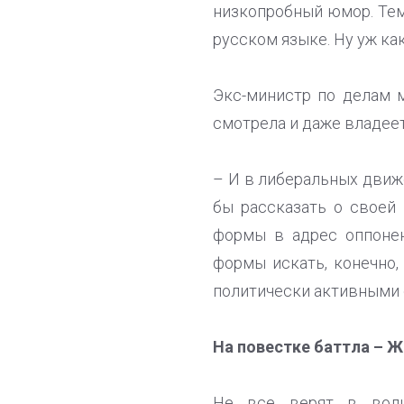
низкопробный юмор. Тем 
русском языке. Ну уж ка
Экс-министр по делам 
смотрела и даже владее
– И в либеральных движ
бы рассказать о своей
формы в адрес оппонен
формы искать, конечно,
политически активными 
На повестке баттла – 
Не все верят в волше