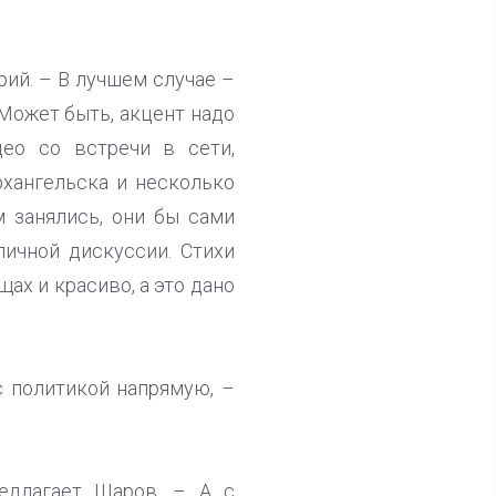
рий. – В лучшем случае –
 Может быть, акцент надо
део со встречи в сети,
хангельска и несколько
м занялись, они бы сами
личной дискуссии. Стихи
ах и красиво, а это дано
с политикой напрямую, –
едлагает Шаров. – А с