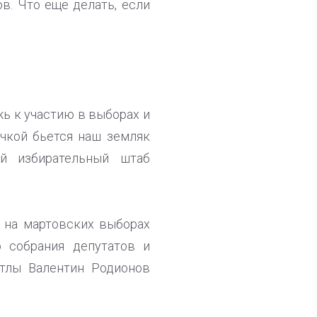
. Что еще делать, если
жь к участию в выборах и
ачкой бьется наш земляк
ый избирательный штаб
 на мартовских выборах
о собрания депутатов и
ттлы Валентин Родионов