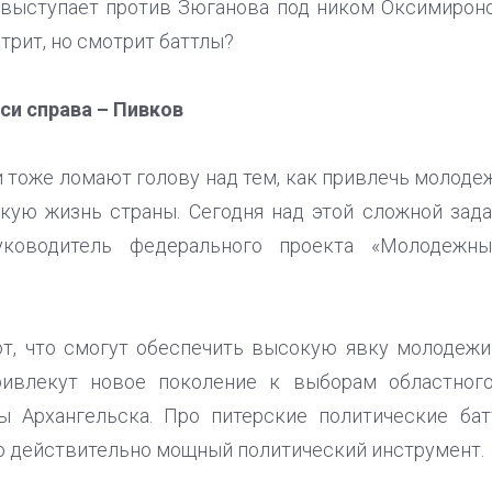
выступает против Зюганова под ником Оксимиронов
трит, но смотрит баттлы?
си справа – Пивков
 тоже ломают голову над тем, как привлечь молоде
кую жизнь страны. Сегодня над этой сложной зад
уководитель федерального проекта «Молодежн
ют, что смогут обеспечить высокую явку молодежи
ривлекут новое поколение к выборам областног
ы Архангельска. Про питерские политические ба
то действительно мощный политический инструмент.