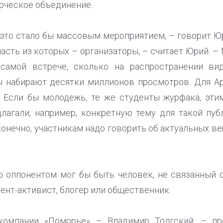
рческое объединение.
 это стало бы массовым мероприятием, – говорит Ю
часть из которых – организаторы, – считает Юрий. –
самой встрече, сколько на распространении ви
ы набирают десятки миллионов просмотров. Для Ар
 Если бы молодежь, те же студенты журфака, эти
длагали, например, конкретную тему для такой пуб
конечно, участникам надо говорить об актуальных вещ
о оппонентом мог бы быть человек, не связанный 
ент-активист, блогер или общественник.
компании «Поморье» – Владимир Толгский, – пр