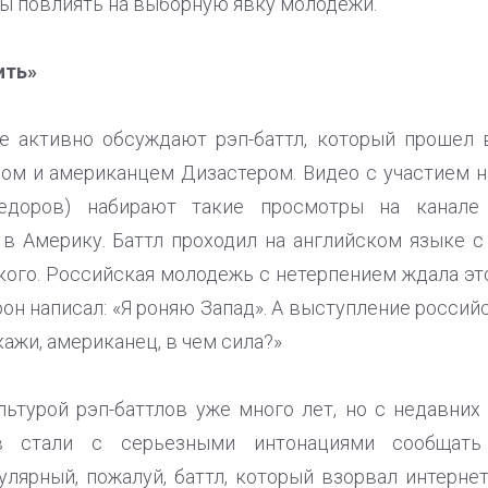
бы повлиять на выборную явку молодежи.
ить»
се активно обсуждают рэп-баттл, который прошел
ом и американцем Дизастером. Видео с участием н
доров) набирают такие просмотры на канале 
в Америку. Баттл проходил на английском языке с
кого. Российская молодежь с нетерпением ждала это
н написал: «Я роняю Запад». А выступление россий
кажи, американец, в чем сила?»
ьтурой рэп-баттлов уже много лет, но с недавних 
ов стали с серьезными интонациями сообщать
улярный, пожалуй, баттл, который взорвал интерне