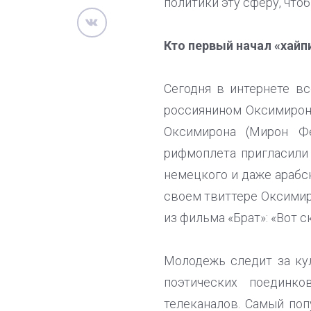
политики эту сферу, что
Кто первый начал «хайп
Сегодня в интернете в
россиянином Оксимирон
Оксимирона (Мирон Фе
рифмоплета пригласили 
немецкого и даже арабс
своем твиттере Оксимиро
из фильма «Брат»: «Вот с
Молодежь следит за кул
поэтических поединк
телеканалов. Самый поп