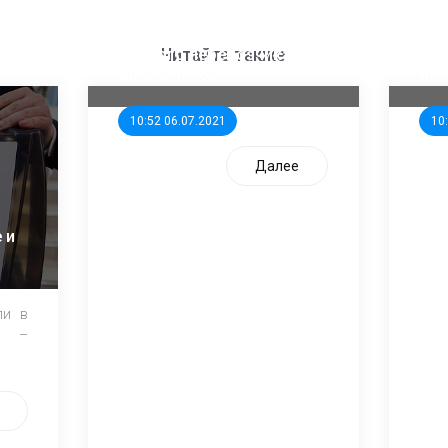
ООП предлагает создать
Ста
единого перевозчика для
кан
Читайте также
школьников
ни
10:52 06.07.2021
10
Далее
 и
ли в
и –