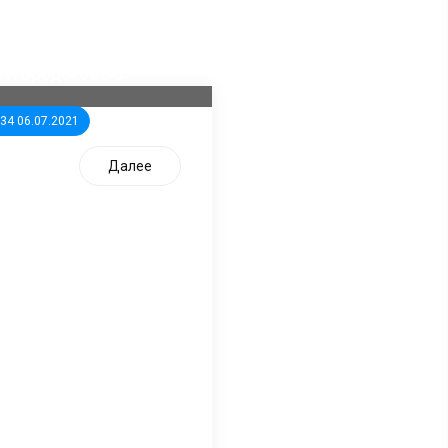
ла известна тройка
дидатов от КПРФ в
жегородское ЗС
:34 06.07.2021
Далее