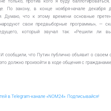
не только, против кого я буду баллотироваться,
ще. По закону, в конце ноября-начале декабря 
я. Думаю, что к этому времени основные прете
народуют свои предвыборные программы», — ска
едущего, который звучал так: «Решили ли вы
И сообщили, что Путин публично объявит о своем 
м это должно произойти в ходе общения с гражданам
ей в Telegram-канале «NOM24». Подписывайся!